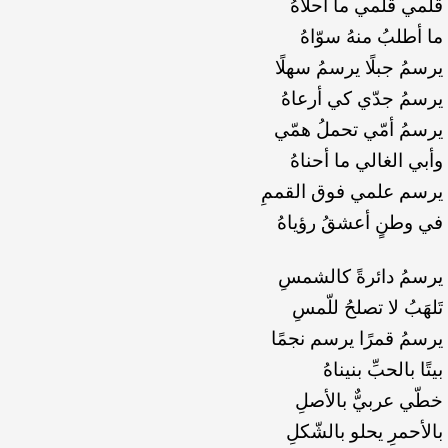
قلمي قلمي ما أحلاهُ
ما أطلبُ منهُ سوّاهُ
يرسمُ جبلًا يرسمُ سهلًا
يرسمُ جدّي كي أرعاهُ
يرسمُ أمّي تحملُ همّي
وأبي الغالي ما أحناهُ
يرسم علمي فوق القممِ
في وطنٍ أعشقُ رؤياهُ
يرسمُ دائرةً كالشمسِ
تَلهَبُ لا تصلحُ للّمسِ
يرسمُ قمرًا يرسم نجمًا
بيتًا بالحبِّ بنيناهُ
خطّي عربيٌّ بالأصلِ
بالأحمرِ يحلو بالشّكلِ