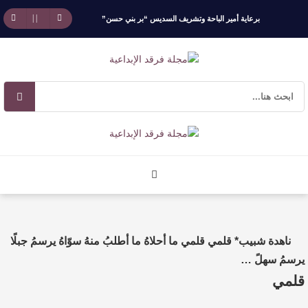
برعاية أمير الباحة وتشريف السديس “بر بني حسن”
تكرّم الفائزين بجائزة “رواد العمل التطوعي 4”
جائزة المهندس زياد الزهراني للتفوق العلمي تكرّم
نخبة من أبناء وبنات الأطاولة
مهرجان الأطاولة التراثي يجمع الشاعر عبدالواحد
بجمهوره
افتتاحية العدد 130
ناهدة شبيب* قلمي قلمي ما أحلاهُ ما أطلبُ منهُ سوّاهُ يرسمُ جبلًا
الروائي جابر محمد مدخلي: أحضر داخل رواياتي
يرسمُ سهلً …
قلمي
بحذر، والثقافة قوتنا الناعمة لمخاطبة العالم.