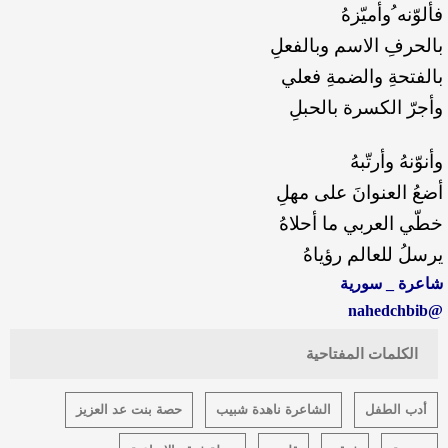
فألوّنه ُوأميّزهُ
بالحرفِ الاسم وبالفعلِ
بالفتحةِ والضمةِ فعلي
وأجرّ الكسرة بالحبلِ
وأنوّنهُ وأرتّبهُ
أضعُ العنوانَ على مهلِ
خطّي العربي ما أحلاهُ
يرسلُ للعالم رؤياهُ
شاعرة _ سورية
@nahedchbib
الكلمات المفتاحية
أدب الطفل
الشاعرة ناهدة شبيب
حصة بنت عد العزيز