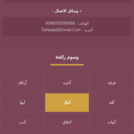
وسائل الاتصال :
الهاتف : 00966533086068
البريد : Taifarqad@gmail.com
وسوم رائجة
فرقد
آخره
آرائك
آفة
آمال
أبها
أبيات
أخلاق
أدب