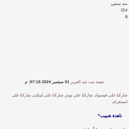
القيمة الأدبية بين استحقاق النص وسلطة الجائزة
منذ سنتين
354
0
​ اللون الأحمر وشاح سردية الأدب وسر رمزية
النصوص
آليات البناء الاستهلالي في رواية : ( على كف رتويت )
للدكتورة زينب الخضيري
حصة بنت عبد العزيز
01 سبتمبر 2024 07:18: م
شاركنا على فيسبوك
شاركنا على تويتر
شاركنا على لينكدن
شاركنا على
انستغرام
ناهدة شبيب*