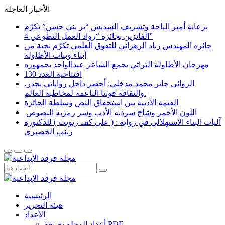
الأخبار العاجلة
برعاية أمير الباحة وتشريف السديس “بر بني حسن” تكرّم
الفائزين بجائزة “رواد العمل التطوعي 4”
جائزة المهندس زياد الزهراني للتفوق العلمي تكرّم نخبة من
أبناء وبنات الأطاولة
مهرجان الأطاولة التراثي يجمع الشاعر عبدالواحد بجمهوره
افتتاحية العدد 130
الروائي جابر محمد مدخلي: أحضر داخل رواياتي بحذر،
والثقافة قوتنا الناعمة لمخاطبة العالم.
القيمة الأدبية بين استحقاق النص وسلطة الجائزة
​ اللون الأحمر وشاح سردية الأدب وسر رمزية النصوص
آليات البناء الاستهلالي في رواية : ( على كف رتويت ) للدكتورة
زينب الخضيري
الرئيسية
هيئة التحرير
الأعداد
أعداد المجلة بصيغة PDF