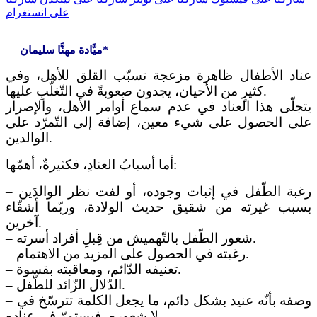
على انستغرام
ميَّادة مهنَّا سليمان*
عناد الأطفال ظاهرة مزعجة تسبّب القلق للأهل، وفي
كثيرٍ من الأحيان، يجدون صعوبةً في التّغلّبِ عليها.
يتجلّى هذا العناد في عدم سماع أوامر الأهل، والإصرار
على الحصول على شيء معين، إضافة إلى التّمرّد على
الوالدين.
أما أسبابُ العنادِ، فكثيرةٌ، أهمّها:
– رغبة الطّفل في إثبات وجوده، أو لفت نظر الوالدَين
بسبب غيرته من شقيق حديث الولادة، وربّما أشقّاء
آخرين.
– شعور الطّفل بالتّهميش من قِبلِ أفراد أسرته.
– رغبته في الحصول على المزيد من الاهتمام.
– تعنيفه الدّائم، ومعاقبته بقسوة.
– الدّلال الزّائد للطّفل.
– وصفه بأنّه عنيد بشكل دائم، ما يجعل الكلمة تترسّخ في
لا شعوره، فيستمرّ في عناده.