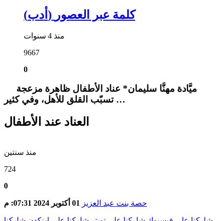
(أدب) كلمة عبر العصور
منذ 4 سنوات
9667
0
ميَّادة مهنَّا سليمان* عناد الأطفال ظاهرة مزعجة
تسبّب القلق للأهل، وفي كثير …
العناد عند الأطفال
منذ سنتين
724
0
حصة بنت عبد العزيز
01 أكتوبر 2024 07:31: م
شاركنا على فيسبوك
شاركنا على تويتر
شاركنا على لينكدن
شاركنا