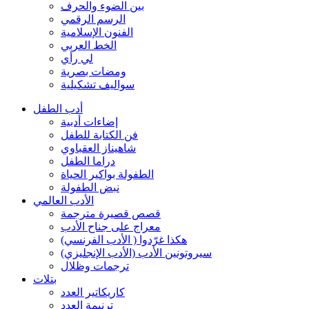
بين الضوء والحرف
الرسم الرقمي
الفنون الإسلامية
الخط العربي
لي رأي
ومضات بصرية
سواليف تشكيلية
أدب الطفل
إضاءات أدبية
فن الكتابة للطفل
شاهيناز العقباوي
دراما الطفل
الطفولة بواكير الحياة
نبض الطفولة
الأدب العالمي
قصص قصيرة مترجمة
معراج على جناح الأدب
هكذا غرّدوا ( الأدب الفرنسي)
سيروتونين الأدب (الأدب الإنجليزي)
ترجمات وظلال
بتلات
كاريكاتير العدد
ترنيمة العدد