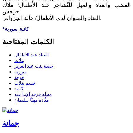
الغضب والعناد والميل للتّشاجر عند الأطفال/ ملاك
جرجس.
العناد والعدوان لدى الأطفال/ هالة الجرواني.
*كاتبة_سورية
الكلمات المفتاحية
العناد عند الأطفال
بتلات
حصة بنت عبد العزيز
سورية
فرقد
قسم بتلات
كاتبة
مجلة فرقد الإبداعية
ميَّادة مهنَّا سليمان
جمانة