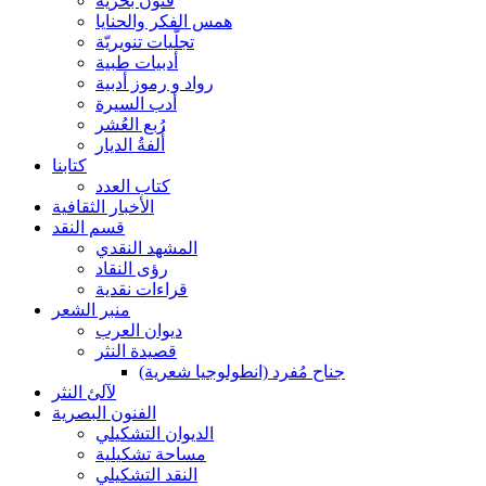
فنون بحرية
همس الفكر والحنايا
تجلّيات تنويريّة
أدبيات طبية
رواد و رموز أدبية
أدب السيرة
رُبع العُشر
أُلفةُ الديار
كتابنا
كتاب العدد
الأخبار الثقافية
قسم النقد
المشهد النقدي
رؤى النقاد
قراءات نقدية
منبر الشعر
ديوان العرب
قصيدة النثر
جناح مُفرد (انطولوجيا شعرية)
لآلئ النثر
الفنون البصرية
الديوان التشكيلي
مساحة تشكيلية
النقد التشكيلي