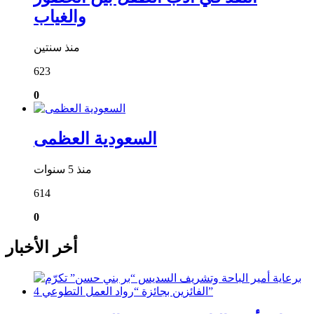
والغياب
منذ سنتين
623
0
السعودية العظمى
منذ 5 سنوات
614
0
أخر الأخبار