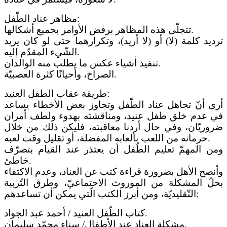
مظاهر عناد الطّفل:
تتجلّى هذه المظاهر برفض الأوامر بجميع أشكالها.
ترديد كلمة (لا) أو (لا أريد)، وتكرارهما حتى لو كان يريد
الشّيء المقدّم إليه.
تنفيذ أشياء عكس ما يطلب منه الوالدان.
الصراخ، وأحيانًا كثرة العصبيّة.
طريقة عقاب الطفل العنيد:
أرى أنّ تجاهل عناد الطّفل وتجاوز بعض الأخطاء يساعد
في عدم خلق طفل عنيد، ومناقشته بهدوء ولطف أمران
ضروريّان، وفي حال أردنا معاقبته، فليكن ذلك من خلال
حرمانه من اللعب بألعابه المفضلة، أو تقليل وقت لعبه.
ومن المهمّ تعليم الطّفل أن يعتذر عند القيام بتصرّف
خاطئ.
وأنصح الأهل بضرورة قراءة كتب عن العناد، وعدم الاكتفاء
بحلّ المشكلة من الموروث الاجتماعيّ، وطرق التّربية
التّقليديّة، ومن أبرز الكتب الّتي يمكن أن تساعدهم:
كتاب الطّفل العنيد / أحمد عبد الجواد.
مشكلة العناد عند الأطفال/ سناء محمّد سليمان.