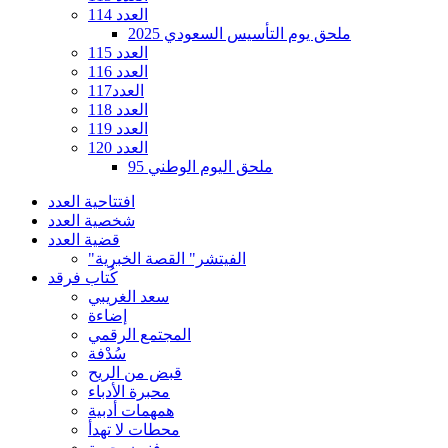
العدد 114
ملحق يوم التأسيس السعودي 2025
العدد 115
العدد 116
العدد117
العدد 118
العدد 119
العدد 120
ملحق اليوم الوطني 95
افتتاحية العدد
شخصية العدد
قضية العدد
"الفيتشر" القصة الخبرية
كُتاب فرقد
سعد الغريبي
إضاءة
المجتمع الرقمي
سُدْفة
قبض من الريح
محبرة الأدباء
همهمات أدبية
محطات لا تهدأ