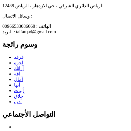
الرياض الدائري الشرقي - حي الازدهار - الرياض 12488
وسائل الاتصال :
الهاتف : 00966533086068
البريد : taifarqad@gmail.com
وسوم رائجة
فرقد
آخره
آرائك
آفة
آمال
أبها
أبيات
أخلاق
أدب
التواصل الأجتماعي