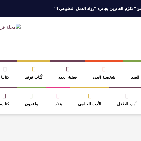
 تكرّم الفائزين بجائزة “رواد العمل التطوعي 4”
 نخبة من أبناء وبنات الأطاولة
مهرجان الأطاولة التراثي يجمع الشاعر عبدالوا
ر، والثقافة قوتنا الناعمة لمخاطبة العالم.
القيمة الأدبية بين استحقاق النص 
نصوص
آليات البناء الاستهلالي في رواية : ( على كف رتويت ) للدكتورة زينب الخ
 العدد
شخصية العدد
قضية العدد
كُتاب فرقد
كتابنا
أدب الطفل
الأدب العالمي
بتلات
واعدون
كتابيه