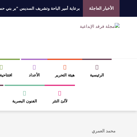
الأخبار العاجلة
برعاية أمير الباحة وتشريف السديس “بر بني حسن”
جائزة المهندس زياد الزهراني للتفوق العلمي تكرّم
الروائي جابر محمد مدخلي: أحضر داخل رواياتي بحذ
​ اللون الأحمر وشاح سردية الأدب وسر رمزية ال
الرئيسية
هيئة التحرير
الأعداد
افتتاحية
لآلئ النثر
الفنون البصرية
محمد العمري