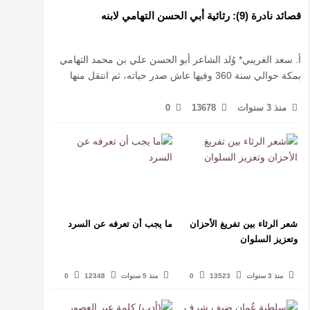
قصائد نادرة (9): رثائية أبي الحسن التهامي لابنه
أ. سعد الغريبي* وُلد الشاعر أبو الحسن علي بن محمد التهامي
بمكة حوالي سنة 360 وفيها عاش صدر حياته، ثم انتقل منها
حيث زار أقطارا إسلامية كثيرة يتكسب بمديح الأمراء، …
منذ 3 سنوات
13678
0
شعر الرثاء بين تفريغ الأحزان
ما يجب أن تعرفه عن السرد
وتعزيز السلوان
منذ 3 سنوات
13523
0
منذ 5 سنوات
12348
0