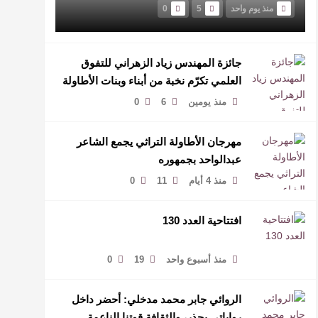
منذ يوم واحد
5
0
جائزة المهندس زياد الزهراني للتفوق
العلمي تكرّم نخبة من أبناء وبنات الأطاولة
منذ يومين
6
0
مهرجان الأطاولة التراثي يجمع الشاعر
عبدالواحد بجمهوره
منذ 4 أيام
11
0
افتتاحية العدد 130
منذ أسبوع واحد
19
0
الروائي جابر محمد مدخلي: أحضر داخل
رواياتي بحذر، والثقافة قوتنا الناعمة