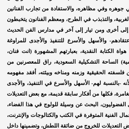
 جوهره وفي مظاهره، والاستفادة من تجارب الفنانين
الغربية، والتذبذب في الطرح، ومعظم الفنانون يتخبطون
 إلى أخرى ومن تيار إلى آخر في مدارس الفن الحديث
عتقادهم- والأسهل والأسرع للتنفيذ والأجدى للمراوغة
اة الكتابة النقدية، بعبارتهم المشهورة (انت فنان،
هيمية) الساحة التشكيلية السعودية، راق للمعصرنين من
 فلسفته الحقيقية وزمنه ومناخه وبيئته، أفقد مفهومه
 -بالنسبة لهم- الأسهل والأسرع في التنفيذ، والأجدى
غامرة، فكلها من أفكار سابقة قديمة، مع بعض التعديلات
 الفضوليون، البحث عن وسيلة للولوج في هذا الفضاء،
ال الفنية المتوفرة في الكتب والكتالوجات والإنترنت،
عض التعديلات للخروج من ضائقة اللطش، وتضمينها داخل