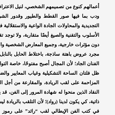
أعمالهم كنوع من تصميمهم الشخصي، لنيل الاعتراف 
ودب بما فيها صور القطط والطيور وقدور الش
التجديدية والمحاولات الجادة الواعية والاستقلالية ف
الأسلوب والتقنية والصيغ أيضًا متقاربة، ولا توجد تق
دون مؤثرات خارجية، وجميع المعارض الشخصية والج
مجرد عروض باهتة ساذجة، باختلاط الحابل بالناب
الفنان الجاد؛ لأن المجال أصبح مفتوحًا، خاصة ال
ظل فلتان الساحة التشكيلية وغياب المعايير والض
المزاحمة على لقب الريادة، والمقارعة من أجل ا
النقاد الذين منحوا له شهادة المرور إلى الفن، قد 
ذاتية، كي يكون لدينا (رواد)؛ لأن التلقب بالريادة ل
في كتب الفن الإيطالي لقب “رائد” على رموز فنو