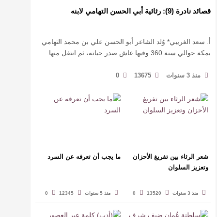
قصائد نادرة (9): رثائية أبي الحسن التهامي لابنه
أ. سعد الغريبي* وُلد الشاعر أبو الحسن علي بن محمد التهامي
بمكة حوالي سنة 360 وفيها عاش صدر حياته، ثم انتقل منها
حيث زار أقطارا إسلامية كثيرة يتكسب بمديح الأمراء، …
منذ 3 سنوات
13675
0
شعر الرثاء بين تفريغ الأحزان
ما يجب أن تعرفه عن السرد
وتعزيز السلوان
منذ 3 سنوات
13520
0
منذ 5 سنوات
12345
0