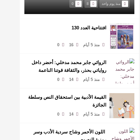
منذ يوم واحد
8
0
افتتاحية العدد 130
منذ 5 أيام
16
0
الروائي جابر محمد مدخلي: أحضر داخل
رواياتي بحذر، والثقافة قوتنا الناعمة
لمخاطبة العالم.
منذ 5 أيام
14
0
القيمة الأدبية بين استحقاق النص وسلطة
الجائزة
منذ 5 أيام
14
0
​ اللون الأحمر وشاح سردية الأدب وسر
رمزية النصوص