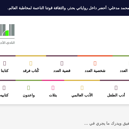
لي: أحضر داخل رواياتي بحذر، والثقافة قوتنا الناعمة لمخاطبة العالم.
القيمة 
 العدد
شخصية العدد
قضية العدد
كُتاب فرقد
كتابنا
أدب الطفل
الأدب العالمي
بتلات
واعدون
كتابيه
تفيق ويدرك ما يجري في …