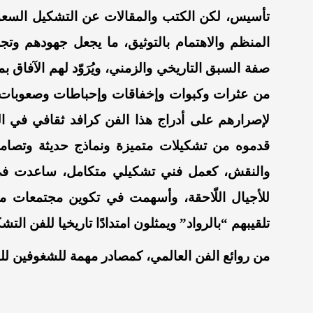
تأسيس، لكن الكتب والمقالات عن التشكيل السعو
المنظم والاهتمام بالتوثيق، ما يجعل جهودهم وتجر
صفة السبق التاريخي والزمني، ويُرَوّد لهم الآفاق ب
من عثرات وكبوات وإخفاقات وإحباطات وصعوبات و
لإصرارهم على أدراج هذا الفن كرافد ثقافي في 
قدموه من تشكيلات متميزة ونماذج حديثة وتصام
والنقش، كعمل فني تشكيلي متكامل، ساعدت في 
للأجيال اللّاحقة، وأسهمت في تكوين مجتمعات من 
تلقيبهم “بالرواد” ويمثلون امتدادًا تاريخيا للفن ال
من روائع الفن العالمي، كمصادر مهمة للشغوفين لل