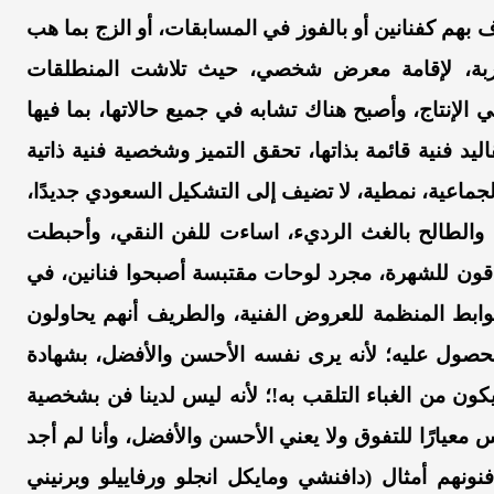
بهم كفنانين أو بالفوز في المسابقات، أو الزج بما هب
ربة، لإقامة معرض شخصي، حيث تلاشت المنطلقات
ي الإنتاج، وأصبح هناك تشابه في جميع حالاتها، بما فيها
اليد فنية قائمة بذاتها، تحقق التميز وشخصية فنية ذاتية
ماعية، نمطية، لا تضيف إلى التشكيل السعودي جديدًا،
ل والطالح بالغث الرديء، اساءت للفن النقي، وأحبطت
تواقون للشهرة، مجرد لوحات مقتبسة أصبحوا فنانين، في
وابط المنظمة للعروض الفنية، والطريف أنهم يحاولون
لحصول عليه؛ لأنه يرى نفسه الأحسن والأفضل، بشهادة
يكون من الغباء التلقب به!؛ لأنه ليس لدينا فن بشخصية
يس معيارًا للتفوق ولا يعني الأحسن والأفضل، وأنا لم أجد
نهم أمثال (دافنشي ومايكل انجلو ورفاييلو وبرنيني