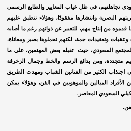
دي تجاهلتهم، في ظل غياب المعايير والطابع الرسمي
بتهم البصرية وانتشارها مفقودًا، وهؤلاء تنطبق عليهم
ما قدموه من إنتاج مهم، للتعبير عن ذواتهم رغم ما أصابه
عقبات وتعقيدات جمة، لكنهم تحملوها بصبر ومعاناة،
المجتمع السعودي، حيث تقبله بعض المهتمين، على ما
يم متجددة، ومن بدائع الرسم والخط وجمال الزخرفة
اجتذاب الكثير من الفنانين الشباب ومهدت الطريق
الأفراد الميالين والموهوبين في الفن، وهؤلاء يمكن
تشكيلي السعودي المعاصر.
فن.