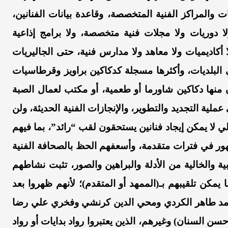
المراكز الفنية المتخصصة، وقاعدة بيانات الفنانين،
لا دوريات ولا مجلات فنية متخصصة، ولا برامج إذاعية
 أكاديميات ولا معاهد ولا مدارس فنية، حتى الجاليريات
لبلديات، وأكثرها مسجلة كدكاكين براويز وقرطاسيات
 منها دكاكين شاورما أو طعمية، أو مكتب لعمال الصبة
ى عملية التجديد والتطوير، والإنجازات الفنية الحديثة، ولن
 لا يمكن إيجاد فنانين يستحقون لقب “رائد”، بما فيهم
هور في فترات متقدمة، وأسعفهم الحظ بالصحافة الفنية
بية والخالية من الأدلة والبراهين والصور، تثبت نشاطهم
يمكن تلقيبهم بـ(الممهد أو المتقدم)؛ لأنهم ظهروا بعد
محمد طاهر الكردي ومحي الدين كرنشي وفخري علي رضا
 السنان) وغيرهم، الذين يعتبروا رواد بدايات أو رواد