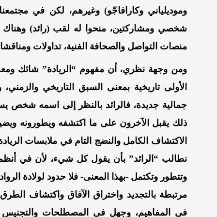
وموديلياني وكارافاجّو) وغيرهم، لكن في مجتم
شخصي ومشاركتين، منحوا له لقب (رائد) وهناك ص
منصات التواصل والصحافة الفنية، تداولات ومناقش
ومن وجهة نظري، أن مفهوم “الريادة” شائك ومعقد ول
الأولى تاريخية بمعنى السبق التاريخي والزمني، و
جمالية جديدة، فالرائد بالنظر إلى اسمه شخص يسبق 
ذلك يقبل الآخرون على ما اكتشفه ويطورونه ويضي
الاكتشاف الكامل والنضج التام في ملابسات الريادة، 
نطالب “الرائد” بأن يقول كل شيء، لأن في أنظمة 
وتتطور وتكتمل -بهذا المعنى- فلا حدود لولادة الرو
مرتبطة بالتجديد واختراق الآفاق واكتشاف الطرق
في المفاهيم، وجهل في المصطلحات والتجنيس ال