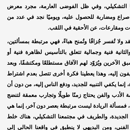
عنا التشكيلي، وفي ظل الفوضى العارمة، مجرد معرض
راع ومضاربة للحصول عليه، ويوميًا نجد في عدد من
ات ومقارعات، عن الأحقية في اللقب.
ا تُفسر جُزافًا وتُمنح هباءً، فهي مرتبطة بمسألتين،
الثانية فنية وجمالية تتعلق بالتأسيس لظاهرة فنية أو
الآخرين ويُرَوّد لهم الآفاق مستطلعًا ومكتشفًا، وبعد
فون إليه، وهذا يعطينا فكرة أخرى تتصل بعدم اشتراط
إنما يكفي التنبيه للجديد، ودفع الناس إليه، من دون أن
الأدب والفن يحتاج زمنًا طويلًا وتجارب معمقة لتنضج
اد، فمسألة الريادة ليست مرتبطة بعصر دون آخر، إنما هي
 الجديدة، والطريف في مجتمعنا التشكيلي، هناك خلط
فني، ومن البديهي لا ينطبق في واقعنا الحالي إلى