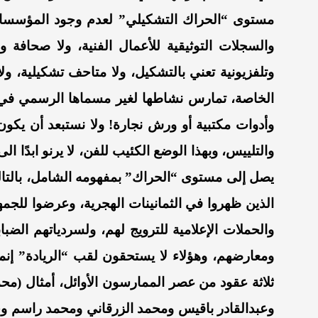
مستوى “الحراك التشكيلي” لعدم وجود المؤسسات و
والسجلات التوثيقية للأعمال الفنية، ولا صحافة و
وتلفزيونية تعني بالتشكيل، ولا متاحف تشكيلية، ولا
الخاصة، تمارس نشاطها لغير مسماها الرسمي في ا
وأدوات مكتبية أو ورش نجارة! ولا نستبعد أن يكون
والتلييس، وبهذا الوضع الكئيب للفن، لا يرنو ابدًا ال
يصل إلى مستوى “الحراك” بمفهومه الشامل، بالتالي
الذين ظهروا في الثمانينات الهجرية، وعرضوا للجم
والحملات الإعلامية للترويج لهم، ولسردياتهم الضبا
ومعارضهم، وهؤلاء لا يستحقون لقب “الريادة” إنما 
ثلاثة عقود من عصر الممارسون الأوائل، أمثال (
وعبدالقادر باقيس ومحمد الزرقاني ومحمد راسم وحسن