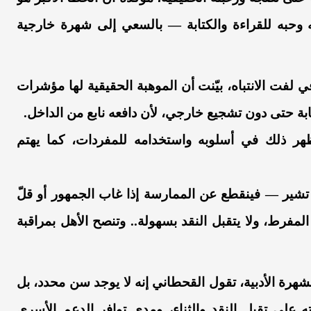
وحبه للقراءة والكتابة — بالسعي إلى شهرة خارجية
في لفت الانتباه، بيّنت أن الموهبة الحقيقية لها مؤشرات
ة حتى دون تشجيع خارجي، لأن دافعه نابع من الداخل.
هر ذلك في أسلوبه واستخدامه للمفردات، كما يهتم
تشير — فينقطع عن الممارسة إذا غاب الجمهور أو قلّ
 المفرط، ولا يتقبل النقد بسهولة.. وتنصح الأهل بمراقبة
هرة الأدبية، تقول القحطاني إنه لا يوجد سن محدد، بل
ه على تقبل النقد والثناء، ومدى توافر الدعم الأسري