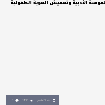
لموهبة الأدبية وتهميش الهوية الطفولية
منذ 9 أشهر
1495
0