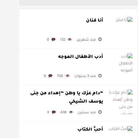
أنا فنان
منذ شهرين
132
0
أدب الأطفال الموجه
منذ 3 سنوات
706
0
“دام عزك يا وطن “إهداء من جنى
يوسف الشيخي
منذ سنتين
438
0
أحبُّ الكتاب