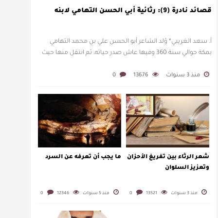
قصائد نادرة (9): رثائية أبي الحسن التهامي لابنه
أ. سعد الغريبي* وُلد الشاعر أبو الحسن علي بن محمد التهامي
بمكة حوالي سنة 360 وفيها عاش صدر حياته، ثم انتقل منها حيث
زار أقطارا إسلامية كثيرة يتكسب بمديح الأمراء، …
منذ 3 سنوات
13676
0
شعر الرثاء بين تفريغ الأحزان
ما يجب أن تعرفه عن السرد
وتعزيز السلوان
منذ 3 سنوات
13521
0
منذ 5 سنوات
12346
0