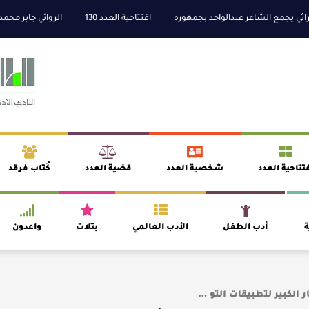
 الشاعر عبدالواحد بجمهوره
افتتاحية العدد 130
الروائي جابر محمد مدخلي: أ
تتاحية العدد
شخصية العدد
قضية العدد
كُتاب فرقد
ة
أدب الطفل
الأدب العالمي
بتلات
واعدون
ر الكبير لتطبيقات التو …