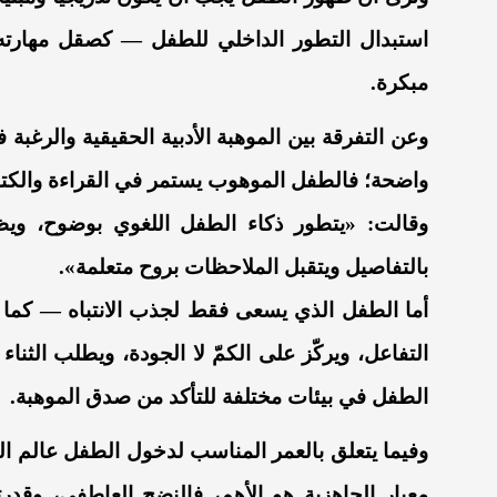
استبدال التطور الداخلي للطفل — كصقل مهارته 
مبكرة.
وعن التفرقة بين الموهبة الأدبية الحقيقية والرغبة 
واضحة؛ فالطفل الموهوب يستمر في القراءة والكتاب
وقالت: «يتطور ذكاء الطفل اللغوي بوضوح، ويظ
بالتفاصيل ويتقبل الملاحظات بروح متعلمة».
أما الطفل الذي يسعى فقط لجذب الانتباه — كما 
التفاعل، ويركّز على الكمّ لا الجودة، ويطلب الثناء
الطفل في بيئات مختلفة للتأكد من صدق الموهبة.
وفيما يتعلق بالعمر المناسب لدخول الطفل عالم الش
معيار الجاهزية هو الأهم، فالنضج العاطفي، وقدرت