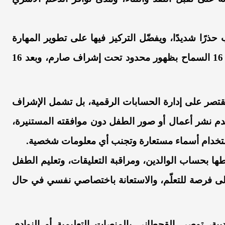
ذرًا شديدًا، ويفضّل التركيز فيها على تطوير المهارة
الأدبية داخل المدرسة، بينما يمكن من سن 12 إلى 16 السماح بظهور محدود تحت إشراف صارم، وبعد 16
 تقتصر على إدارة الحسابات الرقمية، بل تشمل الإشراف
م نشر أعمال أو صور الطفل دون موافقته المستنيرة،
ستخدام أسماء مستعارة وتجنب أي معلومات شخصية.
ها بحساب الوالدين، ومراقبة التعليقات، وتعليم الطفل
 إلى فرصة للتعلّم، والاستعانة باختصاصي نفسي في حال
ية، توصي القحطاني بالمنصات التعليمية أو النوادي