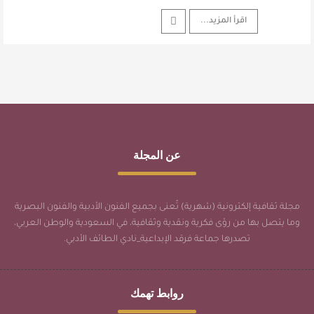
اقرأ المزيد...
عن المجلة
مجلة ثقافية إلكترونية (شهرية) تُعنى بجميع الفنون الأدبية والفنون البصرية
وما يتصل بها من رؤى فكرية ونقدية وثقافية، في السعودية والوطن العربي،
تصدرها جماعة فرقد الإبداعية_نادي الطائف الأدبي.
روابط تهمك