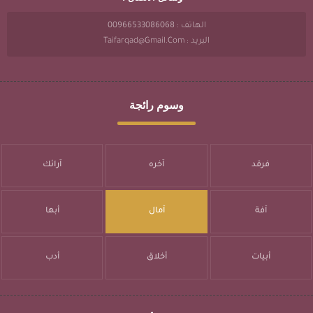
الهاتف : 00966533086068
البريد : Taifarqad@gmail.com
وسوم رائجة
فرقد
آخره
آرائك
آفة
آمال
أبها
أبيات
أخلاق
أدب