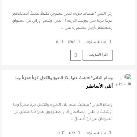
زكي العلي* قصائد نثرية: الذين عنفوني طفلاً ‏لكمتُ أسماءهم
حرفًا حرفًا ‏حتى تورمت الورقة ! ‏الذين ركضوا ورائي ‏في الأسواق
‏رسمتهم بأرجل مكسورة ‏على …
منذ 4 سنوات
1787
0
اقرأ المزيد...
وسام العاني* ‏فتشتُ عنها بلادَ الضوءِ والكحلِ ‏حُزناً فحزناً وما
أوشكتُ يا ظلي ‏ …
أنثى الأساطير
وسام العاني* ‏فتشتُ عنها بلادَ الضوءِ والكحلِ ‏حُزناً فحزناً وما
أوشكتُ يا ظلي ‏ ‏الضائعانِ أنا والعمرُ دون هدى ‏كُنا نفتشُ في
الطوفانِ عن تَلِّ ‏ ‏أُسائلُ …
منذ 4 سنوات
672
0