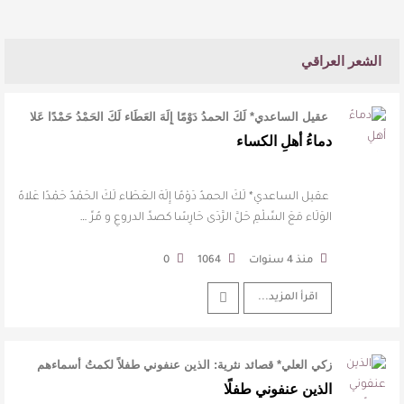
الشعر العراقي
‏ عقيل الساعدي* ‏لَكَ الحمدُ دَوْمًا إِلَهَ العَطَاء ‏لَكَ الحَمْدُ حَمْدًا عَلا
…
دماءُ أهلِ الكساء
‏ عقيل الساعدي* ‏لَكَ الحمدُ دَوْمًا إِلَهَ العَطَاء ‏لَكَ الحَمْدُ حَمْدًا عَلاهُ
الوَلَاء ‏مَعَ السِّلْمِ حَلَّ الرَّدَى حَارِسًا ‏كصدِّ الدروعِ و مُرِّ …
منذ 4 سنوات
1064
0
اقرأ المزيد...
زكي العلي* قصائد نثرية: الذين عنفوني طفلاً ‏لكمتُ أسماءهم
حرفًا حرفًا ‏حتى تورمت …
الذين عنفوني طفلًا