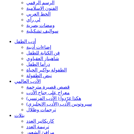
الرسم الرقمي
الفنون الإسلامية
الخط العربي
لي رأي
ومضات بصرية
سواليف تشكيلية
أدب الطفل
إضاءات أدبية
فن الكتابة للطفل
شاهيناز العقباوي
دراما الطفل
الطفولة بواكير الحياة
نبض الطفولة
الأدب العالمي
قصص قصيرة مترجمة
معراج على جناح الأدب
هكذا غرّدوا ( الأدب الفرنسي)
سيروتونين الأدب (الأدب الإنجليزي)
ترجمات وظلال
بتلات
كاريكاتير العدد
ترنيمة العدد
مرافئ الشعور