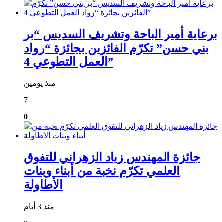
برعاية أمير الباحة وتشريف السديس “بر
بني حسن” تكرّم الفائزين بجائزة “رواد
العمل التطوعي 4”
منذ يومين
7
0
جائزة المهندس زياد الزهراني للتفوق
العلمي تكرّم نخبة من أبناء وبنات
الأطاولة
منذ 3 أيام