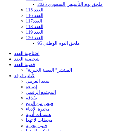
ملحق يوم التأسيس السعودي 2025
العدد 115
العدد 116
العدد117
العدد 118
العدد 119
العدد 120
ملحق اليوم الوطني 95
افتتاحية العدد
شخصية العدد
قضية العدد
"الفيتشر" القصة الخبرية
كُتاب فرقد
سعد الغريبي
إضاءة
المجتمع الرقمي
سُدْفة
قبض من الريح
محبرة الأدباء
همهمات أدبية
محطات لا تهدأ
فنون بحرية