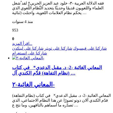
فقه الدلالة العربية -٣- خلود عبد العزيز الحربي* لقد ُشغل
العلماء واللغويون قديمًا وحديثًا بتحديد النِّظام اللُّغوي الذي
يحكم نظام العلامات اللغوية، واحتلت (ثنائية …
منذ 4 سنوات
953
0
اقرأ المزيد...
شاركنا على فيسبوك
شاركنا على تويتر
شاركنا على لينكدن
شاركنا على انستغرام
المعاني الغائبة -2- د. مقبل الدعدي* في كتاب
(نظام التفاهة) قدّم الكندي آل …
المعاني الغائبة-٢-
المعاني الغائبة -2- د. مقبل الدعدي* في كتاب (نظام التفاهة)
قدّم الكندي آلان دونو تصورًا عن هذا النظام الاجتماعي، الذي
تصدّره ما أسماهم بالتافهين، وما نتج ع …