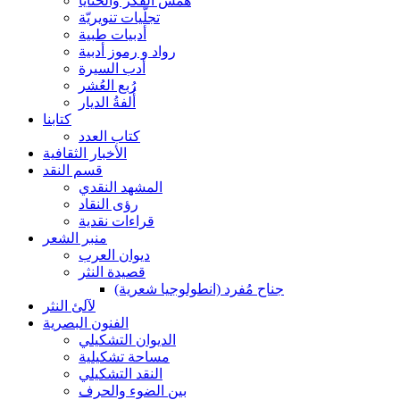
همس الفكر والحنايا
تجلّيات تنويريّة
أدبيات طبية
رواد و رموز أدبية
أدب السيرة
رُبع العُشر
أُلفةُ الديار
كتابنا
كتاب العدد
الأخبار الثقافية
قسم النقد
المشهد النقدي
رؤى النقاد
قراءات نقدية
منبر الشعر
ديوان العرب
قصيدة النثر
جناح مُفرد (انطولوجيا شعرية)
لآلئ النثر
الفنون البصرية
الديوان التشكيلي
مساحة تشكيلية
النقد التشكيلي
بين الضوء والحرف