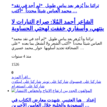
*تراثنا بدأ يُزهر بعد يباسٍ طويل *لم أجد في نقد
محمد العباس شيئاً محدداً *أكتب …
الشاعر أحمد المُلا: صراع التيارات لا
ينتهي، وأسفاري خففت لهجتي الحساوية
*تراثنا بدأ يُزهر بعد يباسٍ طويل *لم أجد في نقد محمد
العباس شيئاً محدداً *أكتب الشعر ولا أنشغل بما بعده *على
الصحافة تجديد أسلوبها حوار_محمد عسيري …
منذ 4 سنوات
1526
0
اقرأ المزيد...
شاركنا على فيسبوك
شاركنا على تويتر
شاركنا على لينكدن
شاركنا على انستغرام
إعداد _ هيا العتيبي شهدت معارض الكتاب في
السعودية والخليج خلال العامين الأخيرين …