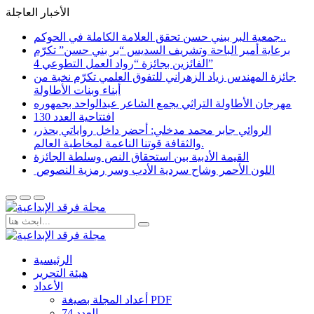
الأخبار العاجلة
جمعية البر ببني حسن تحقق العلامة الكاملة في الحوكم..
برعاية أمير الباحة وتشريف السديس “بر بني حسن” تكرّم
الفائزين بجائزة “رواد العمل التطوعي 4”
جائزة المهندس زياد الزهراني للتفوق العلمي تكرّم نخبة من
أبناء وبنات الأطاولة
مهرجان الأطاولة التراثي يجمع الشاعر عبدالواحد بجمهوره
افتتاحية العدد 130
الروائي جابر محمد مدخلي: أحضر داخل رواياتي بحذر،
والثقافة قوتنا الناعمة لمخاطبة العالم.
القيمة الأدبية بين استحقاق النص وسلطة الجائزة
​ اللون الأحمر وشاح سردية الأدب وسر رمزية النصوص
الرئيسية
هيئة التحرير
الأعداد
أعداد المجلة بصيغة PDF
العدد 74