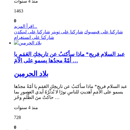
منذ 4 سنوات
1463
0
اقرأ المزيد...
شاركنا على فيسبوك
شاركنا على تويتر
شاركنا على لينكدن
شاركنا على انستغرام
عبد السلام فريج* ماذا سأكتبُ عن تاريخِكِ العَمَمِ يا
أمّةً مجدُها يسمو على الأمَ …
بلاد الحرمين
عبد السلام فريج* ماذا سأكتبُ عن تاريخِكِ العَمَمِ يا أمّةً مجدُها
يسمو على الأمَمِ أهديتِ للناسِ نورًا لا تُدثِّرُهُ أيدي العصورِ بما
حاكتْ منَ الظُّلَمِ وحُز …
منذ 4 سنوات
728
0