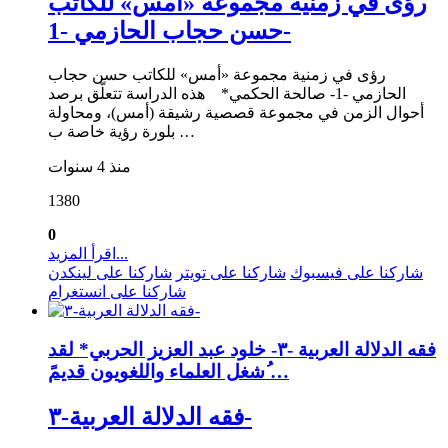
رؤى في زمنية مجموعة «أمس» للكاتب
حسن حجاب الحازمي -1-
رؤى في زمنية مجموعة «أمس» للكاتب حسن حجاب
الحازمي -1- صالحة الحكمي* هذه الدراسة تتعلَّق برصد
أحوال الزمن في مجموعة قصصية رشيقة (أمس)، ومحاولة
بلورة رؤية خاصة ب …
منذ 4 سنوات
1380
0
اقرأ المزيد...
شاركنا على فيسبوك
شاركنا على تويتر
شاركنا على لينكدن
شاركنا على انستغرام
فقه الدلالة العربية -٣- خلود عبد العزيز الحربي* لقد
ُشغل العلماء واللغويون قديمً …
فقه الدلالة العربية-٣-