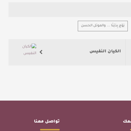
يَوْمٍ بِدَيْنَا ... والموئل الحسن
الكيان النفيس
همك
تواصل معنا