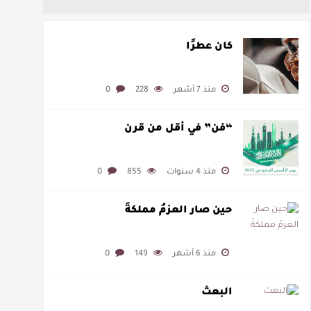
كان عطرًا
منذ 7 أشهر
228
0
“فن” في أقل من قرن
منذ 4 سنوات
855
0
حين صار العزمُ مملكةً
منذ 6 أشهر
149
0
البعث