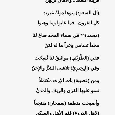
قرينة السعد.. والآمال تُرتَهنُ
(آل السعود) بنوها دولةً عبرت
كل القرون.. فما غابوا وما وهنوا
(محمد)
* في سماء المجد صاغ لنا
1
مجداً تسامى وعزاً ما له ثَمَنُ
ففي (الطّرَيْفِ) مواثيقٌ لنا نُسِجَت
وفي (البِجِيرِيْ) تلاشى الشرُّ والإِحنُ
ومن (غصيبة) بات الإرث مكتملاً
تنمو عليها القرى والريف والمدنُ
وأصبحت منطقة (سمحان) منتجعاً
(لاهل الدروع) فثم الأهل والسكن