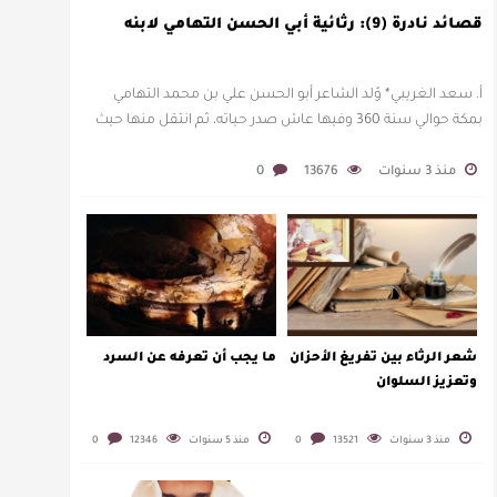
قصائد نادرة (9): رثائية أبي الحسن التهامي لابنه
أ. سعد الغريبي* وُلد الشاعر أبو الحسن علي بن محمد التهامي
بمكة حوالي سنة 360 وفيها عاش صدر حياته، ثم انتقل منها حيث
زار أقطارا إسلامية كثيرة يتكسب بمديح الأمراء، …
منذ 3 سنوات
13676
0
شعر الرثاء بين تفريغ الأحزان
ما يجب أن تعرفه عن السرد
وتعزيز السلوان
منذ 3 سنوات
13521
0
منذ 5 سنوات
12346
0