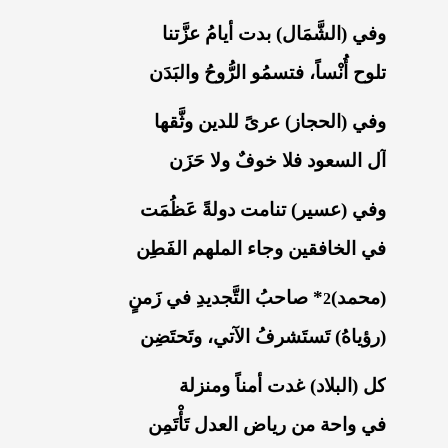
وفي (الشَّمَال) بدت أيامُ عزَّتنا
تلوح أُنْساً، فتسمُو الرُّوحُ والبَدَن
وفي (الحجاز) عرىً للدين وثَّقها
آل السعود فلا خوفٌ ولا حَزَن
وفي (عسير) تنامت دولةً عَظُمَت
في الخافقين وجاء الملهم الفَطِن
(محمد)
* صاحبُ التَّجديدِ في زَمنٍ
2
(رؤياهُ) تَستَشرفُ الآتي، وتَحتَضِن
كل (البلاد) غدت أمناً ومنزلة
في واحة من رياض العدل تَأْتَمِن