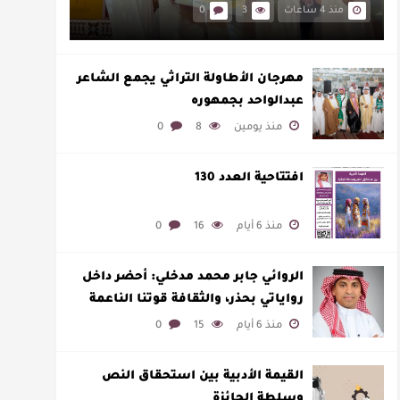
منذ 4 ساعات
3
0
مهرجان الأطاولة التراثي يجمع الشاعر
عبدالواحد بجمهوره
منذ يومين
8
0
افتتاحية العدد 130
منذ 6 أيام
16
0
الروائي جابر محمد مدخلي: أحضر داخل
رواياتي بحذر، والثقافة قوتنا الناعمة
لمخاطبة العالم.
منذ 6 أيام
15
0
القيمة الأدبية بين استحقاق النص
وسلطة الجائزة