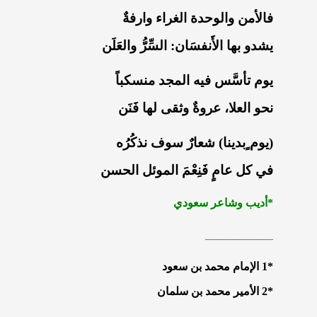
فالأمن والوحدة الغراء وارفةٌ
يشدو بها الأَنفسَان: السِّرُّ والعَلَن
يوم تأسَّس فيه المجد منسكباً
نحو العلا، عروةٌ وثقى لها فَنَن
(يوم ٍبدينا) شعارٌ سوف نذكُرُه
في كل عامٍ فَنِعْمَ الموئل الحسن
*أديب وشاعر سعودي
____________
*1 الإمام محمد بن سعود
*2 الأمير محمد بن سلمان