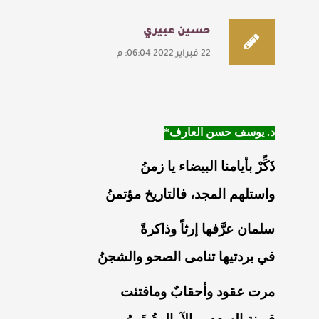
حسين عبيري
22 فبراير 2022 06:04: م
د. يوسف حسن العارف*
ذَكِّرْ بأيامنا البيضاء يا زمنُ
واستلهم المجد، فالتاريخ مؤتمنُ
سلمان عرَّفها إرثاً وذاكرةً
في بردتيها تنامى الصحو والشجنُ
مرت عقود وأحقابٌ ومافتئت