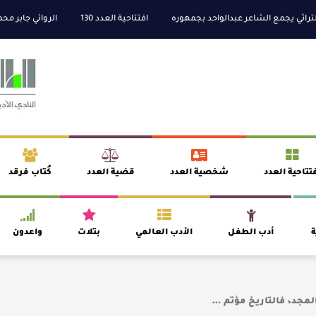
جمع الشاعر عبدالواحد بجمهوره
افتتاحية العدد 130
الروائي جابر محمد مدخلي
تتاحية العدد
شخصية العدد
قضية العدد
كُتاب فرقد
ة
أدب الطفل
الأدب العالمي
بتلات
واعدون
المجد، فالتاريخ مؤتم …