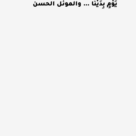
يَوْمٍ بِدَيْنَا … والموئل الحسن