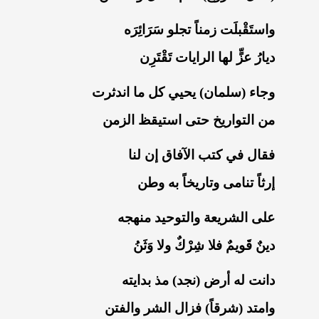
واستَقْبلَت زمناً تجلو سَرَائِرَه
ديارُ عزٍّ لها الرايات تَقْتَرِن
وجاء (سلمان) يحيي كل ما اندثرت
من التواريخ حتى استيقظ الزمن
فقال في كتب الآفاق إن لنا
إرثاً تنامى وتاريخاً به وطن
على الشريعة والتوحيد منهجه
دينٌ قَويمٌ فلا شِرْكٌ ولا وَثَنُ
دانت له أرض (نجد) مذ بدايته
وامتد (شرقاً) فزال الشر والفتن