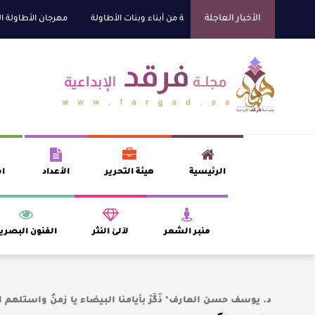
الأخبار العاجلة
ني للتفوق العلمي تكرّم نخبة من أبناء وبنات الأطاولة
مهرجان الأطاولة التراثي ي
الرئيسية
هيئة التحرير
الأعداد
اف
منبر الشعر
لآلئ النثر
الفنون البصري
د. يوسف حسن العارف* ذَكِّرْ بأيامنا البيضاء يا زمنُ واستلهم 