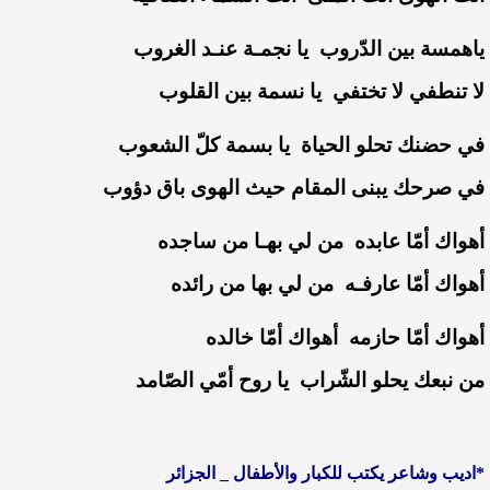
ياهمسة بين الدّروب يا نجمـة عنـد الغروب
لا تنطفي لا تختفي يا نسمة بين القلوب
في حضنك تحلو الحياة يا بسمة كلّ الشعوب
في صرحك يبنى المقام حيث الهوى باق دؤوب
أهواك أمّا عابده من لي بهـا من ساجده
أهواك أمّا عارفـه من لي بها من رائده
أهواك أمّا حازمه أهواك أمّا خالده
من نبعك يحلو الشّراب يا روح أمّي الصّامد
*اديب وشاعر يكتب للكبار والأطفال _ الجزائر