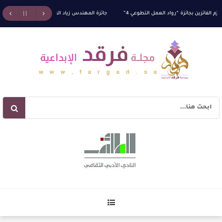
الفائزين بجائزة “رواد العمل التطوعي 4”
جائزة المهندس زياد الزهراني للتفوق العلمي تكرّم نخ
آليات البناء الاستهلالي في رواية : ( على كف رتويت ) للدكتورة زينب الخضيري