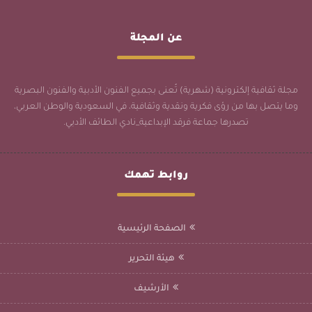
عن المجلة
مجلة ثقافية إلكترونية (شهرية) تُعنى بجميع الفنون الأدبية والفنون البصرية
وما يتصل بها من رؤى فكرية ونقدية وثقافية، في السعودية والوطن العربي،
تصدرها جماعة فرقد الإبداعية_نادي الطائف الأدبي.
روابط تهمك
الصفحة الرئيسية
هيئة التحرير
الأرشيف