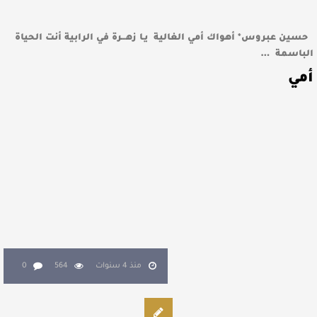
حسين عبروس* أهواك أمي الغالية يـا زهـــرة في الرابية أنت الحياة
الباسمة …
أمي
منذ 4 سنوات
564
0