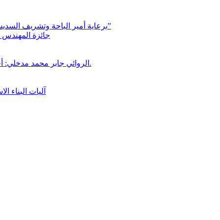
برعاية أمير الباحة وتشريف السديس “بر بني حسن” تكرّم الفائزين بجائزة “رواد العمل التطوعي 4”
جائزة المهندس زي
الروائي جابر محمد مدخلي: أحضر داخل رواياتي بحذر، والثقافة قوتنا الناعمة لمخاطبة العالم.
آليات البناء ا