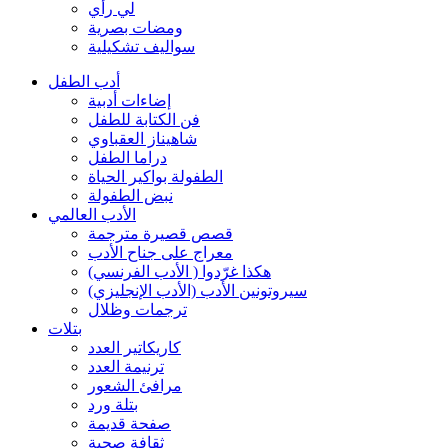
لي رأي
ومضات بصرية
سواليف تشكيلية
أدب الطفل
إضاءات أدبية
فن الكتابة للطفل
شاهيناز العقباوي
دراما الطفل
الطفولة بواكير الحياة
نبض الطفولة
الأدب العالمي
قصص قصيرة مترجمة
معراج على جناح الأدب
هكذا غرّدوا ( الأدب الفرنسي)
سيروتونين الأدب (الأدب الإنجليزي)
ترجمات وظلال
بتلات
كاريكاتير العدد
ترنيمة العدد
مرافئ الشعور
بتلة ورد
صفحة قديمة
ثقافة صحية