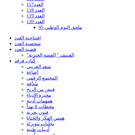
العدد117
العدد 118
العدد 119
العدد 120
ملحق اليوم الوطني 95
افتتاحية العدد
شخصية العدد
قضية العدد
"الفيتشر" القصة الخبرية
كُتاب فرقد
سعد الغريبي
إضاءة
المجتمع الرقمي
سُدْفة
قبض من الريح
محبرة الأدباء
همهمات أدبية
محطات لا تهدأ
فنون بحرية
همس الفكر والحنايا
تجلّيات تنويريّة
أدبيات طبية