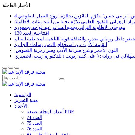
الأخبار العاجلة
اد الزهراني للتفوق العلمي تكرّم نخبة من أبناء وبنات الأطاولة
مهرجان الأطاولة التراثي يجمع الشاعر عبدالواحد بجمهوره
افتتاحية العدد 130
القيمة الأدبية بين استحقاق النص وسلطة الجائزة
​ اللون الأحمر وشاح سردية الأدب وسر رمزية النصوص
لاستهلالي في رواية : ( على كف رتويت ) للدكتورة زينب الخضيري
الرئيسية
هيئة التحرير
الأعداد
أعداد المجلة بصيغة PDF
العدد 74
العدد 75
العدد 76
ملحق اليوم الوطني ٩١