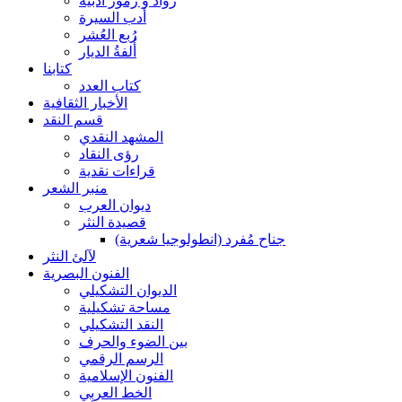
رواد و رموز أدبية
أدب السيرة
رُبع العُشر
أُلفةُ الديار
كتابنا
كتاب العدد
الأخبار الثقافية
قسم النقد
المشهد النقدي
رؤى النقاد
قراءات نقدية
منبر الشعر
ديوان العرب
قصيدة النثر
جناح مُفرد (انطولوجيا شعرية)
لآلئ النثر
الفنون البصرية
الديوان التشكيلي
مساحة تشكيلية
النقد التشكيلي
بين الضوء والحرف
الرسم الرقمي
الفنون الإسلامية
الخط العربي