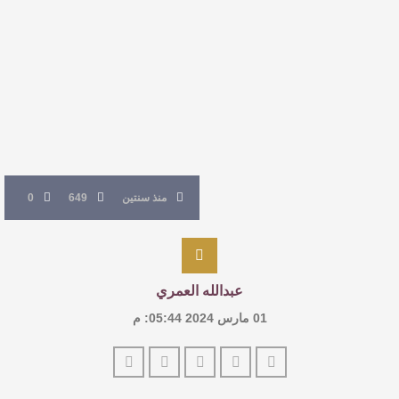
للدكتورة زينب الخضيري
عتبات التأويل وقراءة التشكيل الصوفي والفلسفي
في “مملكة الله” للدكتور محمد بدوي
عنترة بن شداد… الشاعر الفارس
منذ سنتين
649
0
عبدالله العمري
01 مارس 2024 05:44: م