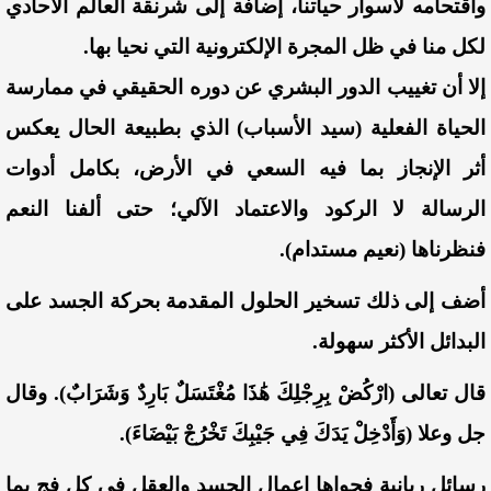
واقتحامه لأسوار حياتنا، إضافة إلى شرنقة العالم الأحادي
لكل منا في ظل المجرة الإلكترونية التي نحيا بها.
إلا أن تغييب الدور البشري عن دوره الحقيقي في ممارسة
الحياة الفعلية (سيد الأسباب) الذي بطبيعة الحال يعكس
أثر الإنجاز بما فيه السعي في الأرض، بكامل أدوات
الرسالة لا الركود والاعتماد الآلي؛ حتى ألفنا النعم
فنظرناها (نعيم مستدام).
أضف إلى ذلك تسخير الحلول المقدمة بحركة الجسد على
البدائل الأكثر سهولة.
قال تعالى (ارْكُضْ بِرِجْلِكَ هَٰذَا مُغْتَسَلٌ بَارِدٌ وَشَرَابٌ).
وقال
جل وعلا (وَأَدْخِلْ يَدَكَ فِي جَيْبِكَ تَخْرُجْ بَيْضَاءَ).
رسائل ربانية فحواها إعمال الجسد والعقل في كل فج بما