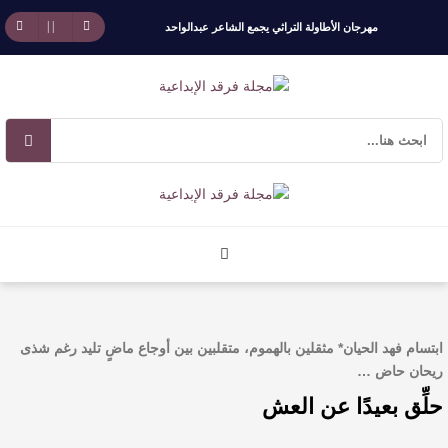
مهرجان الأطاولة التراثي يجمع الشاعر عبدالواحد
بجمهوره
افتتاحية العدد 130
الروائي جابر محمد مدخلي: أحضر داخل رواياتي
بحذر، والثقافة قوتنا الناعمة لمخاطبة العالم.
القيمة الأدبية بين استحقاق النص وسلطة الجائزة
​ اللون الأحمر وشاح سردية الأدب وسر رمزية
ابتسام فهد الحيان* مثقلين بالهموم، متقلبين بين أوجاع ماضٍ تليد رغم شذى
ريحان حاض …
النصوص
حلِّق بعيدًا عن العش
آليات البناء الاستهلالي في رواية : ( على كف رتويت )