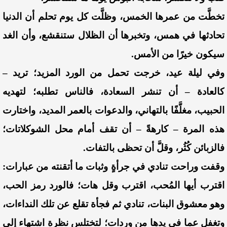
تخطَّت من عمرها الخمس، وظلَّت كل يوم تحلم أن الدنيا
تحادثها في همس، وتخبرها أن الظلال ستنقشع، وأن الغد
سيكون خيرًا من الأمس.
وفي ليلة عيد، خرجت تحمل من الورد المزيد؛ تريد –
كالعادة – أن تنشر السعادة، فالناس تطلبه؛ لتهديه
الحبيب، مغلَّفًا بالتهاني، والدعوات بالعمر المديد، واختارت
هذه المرة – كارهةً – أن تقف أمام محل الشوكلاتات؛
فالزبائن كُثُر، وقلَّ أن تحظى بالتفات.
وقفت وراحت تنادي في جرأةٍ وثبات ما أتقنته من عبارات:
اقترب أيها المُحب، اقترب وقل هات؛ فالورد رمز الحب،
وهو معشوق البنات، تنادي ثم فجأة تقلع عن تلك النداءات،
وتغفل عما في يدها من وردات؛ لتختلس نظرة اشتهاء إلى