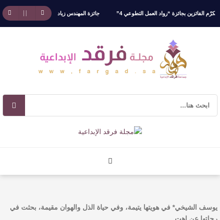
الفائزين بجائزة “رواد العمل التطوعي 4”
جائزة المهندس زياد الزهراني للتفوق العلمي تكرّم ن
آليات البناء الاستهلالي في رواية : ( على كف رتويت ) للدكتورة زينب الخضيري
يوسف الشيخي* في هويتها يتيمة، وفي حياة الذل والهوان مقيمة، بحثت في
رحلتها عن اهت …