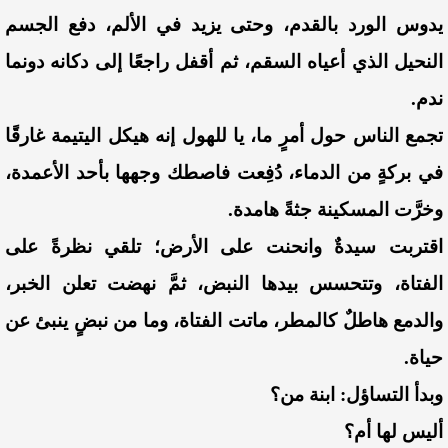
يدوس الورد بالقدم، وحتى يزيد في الألم، دفع الجسم
النحيل الذي أعياه السقم، ثم أقفل راجعًا إلى دكانه دونما
ندم.
تجمع الناس حول أمرٍ ما، يا للهول إنه هيكل اليتيمة غارقًا
في بركةٍ من الدماء، دُفِعت فاصطك وجهها بأحد الأعمدة،
وخرَّت المسكينة جثةً هامدة.
اقتربت سيدةٌ وانحنت على الأرض؛ تلقي نظرةً على
الفتاة، وتتحسس بيدها النبض، ثمَّ نهضت تعلن الخبر،
والدمع هاطلٌ كالمطر، ماتت الفتاة، وما من نبضٍ ينبئ عن
حياة.
وبدأ التساؤل: ابنة من؟
أليس لها أم؟