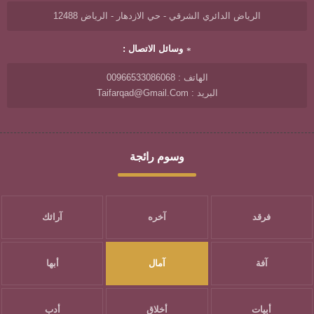
الرياض الدائري الشرقي - حي الازدهار - الرياض 12488
وسائل الاتصال :
الهاتف : 00966533086068
البريد : Taifarqad@gmail.com
وسوم رائجة
فرقد
آخره
آرائك
آفة
آمال
أبها
أبيات
أخلاق
أدب