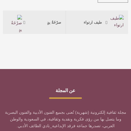
طيف ارتواء
صرْخَةُ يدٍ
عن المجلة
مجلة ثقافية إلكترونية (شهرية) تُعنى بجميع الفنون الأدبية والفنون البصرية
وما يتصل بها من رؤى فكرية ونقدية وثقافية، في السعودية والوطن
العربي، تصدرها جماعة فرقد الإبداعية_نادي الطائف الأدبي.