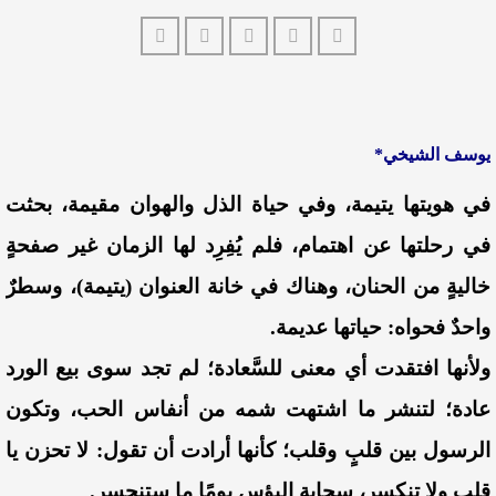
يوسف الشيخي*
في هويتها يتيمة، وفي حياة الذل والهوان مقيمة، بحثت
في رحلتها عن اهتمام، فلم يُفِرِد لها الزمان غير صفحةٍ
خاليةٍ من الحنان، وهناك في خانة العنوان (يتيمة)، وسطرٌ
واحدٌ فحواه: حياتها عديمة.
ولأنها افتقدت أي معنى للسَّعادة؛ لم تجد سوى بيع الورد
عادة؛
لتنشر ما اشتهت شمه من أنفاس الحب، وتكون
الرسول بين قلبٍ وقلب؛ كأنها أرادت أن تقول: لا تحزن يا
قلب ولا تنكسر، سحابة البؤس يومًا ما ستنحسر.