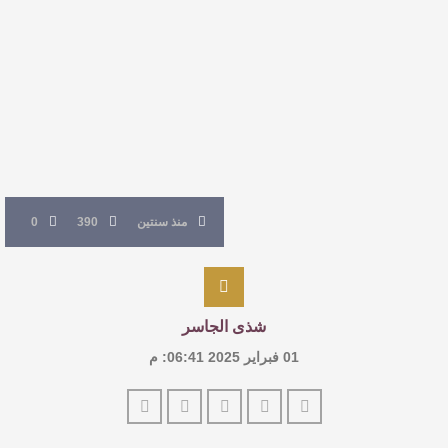
القيمة الأدبية بين استحقاق النص وسلطة الجائزة
​ اللون الأحمر وشاح سردية الأدب وسر رمزية
النصوص
آليات البناء الاستهلالي في رواية : ( على كف رتويت )
للدكتورة زينب الخضيري
منذ سنتين
390
0
شذى الجاسر
01 فبراير 2025 06:41: م