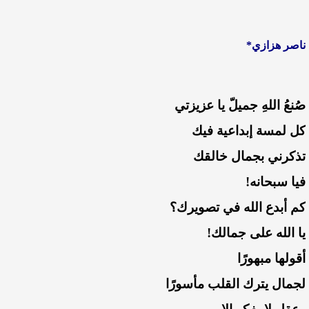
ناصر هزازي*
صُنعُ اللهِ جميلّ يا عزيزتي
كل لمسة إبداعية فيك
تذكرني بجمال خالقك
فيا سبحانه!
كم أبدع الله في تصويرك؟
يا الله على جمالك!
أقولها مبهورًا
لجمال يترك القلب مأسورًا