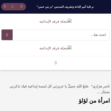
برعاية أمير الباحة وتشريف السديس “بر بني حسن”
تكرّم الفائزين بجائزة “رواد العمل التطوعي 4”
جائزة المهندس زياد الزهراني للتفوق العلمي تكرّم
نخبة من أبناء وبنات الأطاولة
مهرجان الأطاولة التراثي يجمع الشاعر عبدالواحد
بجمهوره
افتتاحية العدد 130
ناصر هزازي* صُنعُ اللهِ جميلّ يا عزيزتي كل لمسة إبداعية فيك تذكرني
الروائي جابر محمد مدخلي: أحضر داخل رواياتي
بجمال …
امرأة من لؤلؤ
بحذر، والثقافة قوتنا الناعمة لمخاطبة العالم.