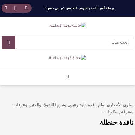
برعاية أمير الباحة وتشريف السديس “بر بني حسن”
تكرّم الفائزين بجائزة “رواد العمل التطوعي 4”
جائزة المهندس زياد الزهراني للتفوق العلمي تكرّم
نخبة من أبناء وبنات الأطاولة
مهرجان الأطاولة التراثي يجمع الشاعر عبدالواحد
بجمهوره
افتتاحية العدد 130
سلوى الأنصاري أمام نافذة بالية وعيون يشوبها الشوق والحنين ونتوءات
متفرقة يسكنها …
الروائي جابر محمد مدخلي: أحضر داخل رواياتي
نافذة حنظلة
بحذر، والثقافة قوتنا الناعمة لمخاطبة العالم.