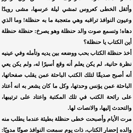
وأثقل الخطى كعروس تمشي ليلة عرسها، مشى رويدًا
وعيون النوافذ تراقبه وهي متعجبة ما به حنظلة! وما الذي
دهاه! وتسمع صوت والد حنظلة وهو يصرخ: حنظلة حنظلة
أين الكتاب يا حنظلة؟
أخذ حنظلة الكتاب بحب ووضعه بين يديه وتأمله وفي عينيه
نظرة حانية، لم يكن يعلم أنه وقع أسيرًا له، ولم يكن يعي
أنه أصبح صديقًا لتلك الكتب الباحثة عمن يقلب صفحاتها،
الباحثة عمن يؤنس وحدتها، وكل ما كان يشعر به انه أعتاد
على رائحة الكتب في تلك المكتبة واعتاد على ترتيبها،
والتحدث إليها، والانصات لها.
مرت الأيام وأصبحت خطى حنظلة بطيئة عندما يطلب منه
والده إحضار الكتاب، ذات يوم سمعت النوافذ صوتًا مدويًا: