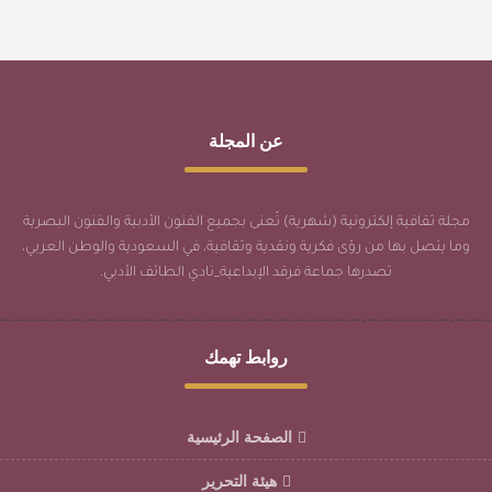
عن المجلة
مجلة ثقافية إلكترونية (شهرية) تُعنى بجميع الفنون الأدبية والفنون البصرية
وما يتصل بها من رؤى فكرية ونقدية وثقافية، في السعودية والوطن العربي،
تصدرها جماعة فرقد الإبداعية_نادي الطائف الأدبي.
روابط تهمك
الصفحة الرئيسية
هيئة التحرير