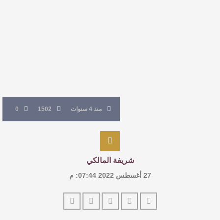
القيمة الأدبية بين استحقاق النص وسلطة الجائزة
​ اللون الأحمر وشاح سردية الأدب وسر رمزية
النصوص
آليات البناء الاستهلالي في رواية : ( على كف رتويت )
منذ 4 سنوات
1502
0
للدكتورة زينب الخضيري
شريفة المالكي
27 أغسطس 2022 07:44: م