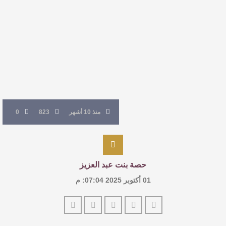
للدكتورة زينب الخضيري
عتبات التأويل وقراءة التشكيل الصوفي والفلسفي
في “مملكة الله” للدكتور محمد بدوي
عنترة بن شداد… الشاعر الفارس
منذ 10 أشهر
823
0
حصة بنت عبد العزيز
01 أكتوبر 2025 07:04: م