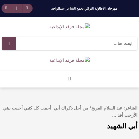
مهرجان الأطاولة التراثي يجمع الشاعر عبدالواحد
بجمهوره
افتتاحية العدد 130
الروائي جابر محمد مدخلي: أحضر داخل رواياتي
بحذر، والثقافة قوتنا الناعمة لمخاطبة العالم.
القيمة الأدبية بين استحقاق النص وسلطة الجائزة
​ اللون الأحمر وشاح سردية الأدب وسر رمزية
الشاعر: عبد السلام الفريج* من أجل ذكراك أبي أحببت كل كتبي أحببت بيتي
الأرحب أفد …
النصوص
أبي الشهيد
آليات البناء الاستهلالي في رواية : ( على كف رتويت )