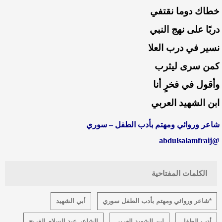
خطاك دوما نقتفي
دربًا على نهج النبي
نسير في درب العلا
كمن سرى ليثرب
وأقول في فخرٍ أنا
ابن الشهيد العربي
شاعر وروائي ومهتم بأدب الطفل – سوري
@abdulsalamfraij
الكلمات المفتاحية
*شاعر وروائي ومهتم بأدب الطفل سوري
أبي الشهيد
أدب الطفل
ابن الشهيد العربي
الشاعر عبد السلام الفريج