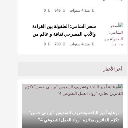
منذ 4 سنوات
646
0
سحر الشامي: الطفولة بين القراءة
والأدب المسرحي ثقافة و عالم من
المتعة
منذ 4 سنوات
769
0
أخر الأخبار
برعاية أمير الباحة وتشريف السديس “بر بني حسن”
تكرّم الفائزين بجائزة “رواد العمل التطوعي 4”