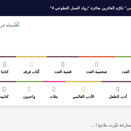
 تكرّم الفائزين بجائزة “رواد العمل التطوعي 4”
 نخبة من أبناء وبنات الأطاولة
مهرجان الأطاولة التراثي يجمع الشاعر عبدالوا
ر، والثقافة قوتنا الناعمة لمخاطبة العالم.
القيمة الأدبية بين استحقاق النص 
نصوص
آليات البناء الاستهلالي في رواية : ( على كف رتويت ) للدكتورة زينب الخ
 العدد
شخصية العدد
قضية العدد
كُتاب فرقد
كتابنا
أدب الطفل
الأدب العالمي
بتلات
واعدون
كتابيه
سارعة غيّرت ملامح ا …