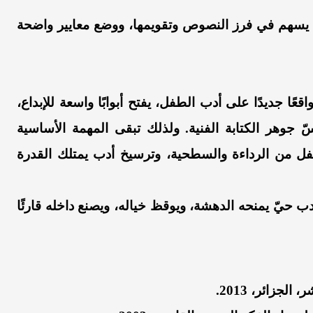
ة، يسهم في فرز النصوص وتقويمها، ووضع معايير واضحة
ًا جديدًا على أدب الطفل، يفتح أبوابًا واسعة للإبداع،
جوهر الكتابة الفنية. ولذلك تبقى المهمة الأساسية
طفل من الرداءة والسطحية، وترسيخ أدب يمتلك القدرة
ب حيّ يمنحه الدهشة، ويوقظ خياله، ويصنع داخله قارئًا
زائر، 2013.