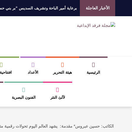
الأخبار العاجلة
برعاية أمير الباحة وتشريف السديس “بر بني حسن”
جائزة المهندس زياد الزهراني للتفوق العلمي تكرّم
الروائي جابر محمد مدخلي: أحضر داخل رواياتي بحذ
​ اللون الأحمر وشاح سردية الأدب وسر رمزية ال
الرئيسية
هيئة التحرير
الأعداد
افتتاحية
لآلئ النثر
الفنون البصرية
الكاتب: حسين عبروس* مقدمة: يشهد العالم اليوم تحولات رقمية مت