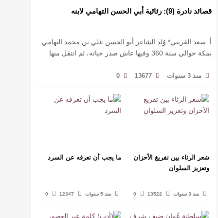
قصائد نادرة (9): رثائية أبي الحسن التهامي لابنه
أ. سعد الغريبي* وُلد الشاعر أبو الحسن علي بن محمد التهامي
بمكة حوالي سنة 360 وفيها عاش صدر حياته، ثم انتقل منها
حيث زار أقطارا إسلامية كثيرة يتكسب بمديح الأمراء، …
منذ 3 سنوات
13677
0
شعر الرثاء بين تفريغ الأحزان
ما يجب أن تعرفه عن السرد
وتعزيز السلوان
منذ 3 سنوات
13522
0
منذ 5 سنوات
12347
0