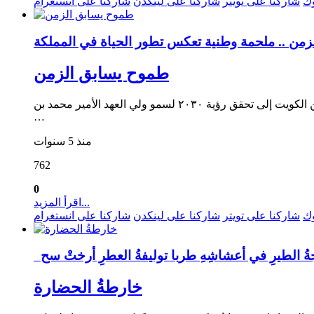
وك
شاركنا على تويتر
شاركنا على لينكدن
شاركنا على انستغرام
طموح يسابق الزمن
الشاعر عادل الحصيني* طموح يسابق الزمن .. ملحمة وطنية تعكس تطور الحياة في المملكة من قبل مجيء الملك عبد من الكويت إلى تحقق رؤية ٢٠٣٠ لسمو ولي العهد الأمير محمد بن
…
منذ 5 سنوات
762
0
اقرأ المزيد...
وك
شاركنا على تويتر
شاركنا على لينكدن
شاركنا على انستغرام
خارطةُ الحضارة