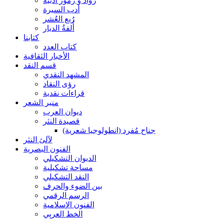
رواد و رموز أدبية
أدب السيرة
رُبع العُشر
أُلفةُ الديار
كتابنا
كتاب العدد
الأخبار الثقافية
قسم النقد
المشهد النقدي
رؤى النقاد
قراءات نقدية
منبر الشعر
ديوان العرب
قصيدة النثر
جناح مُفرد (انطولوجيا شعرية)
لآلئ النثر
الفنون البصرية
الديوان التشكيلي
مساحة تشكيلية
النقد التشكيلي
بين الضوء والحرف
الرسم الرقمي
الفنون الإسلامية
الخط العربي