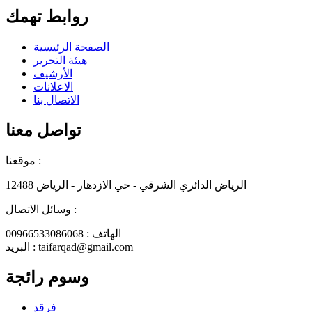
روابط تهمك
الصفحة الرئيسية
هيئة التحرير
الأرشيف
الاعلانات
الاتصال بنا
تواصل معنا
موقعنا :
الرياض الدائري الشرقي - حي الازدهار - الرياض 12488
وسائل الاتصال :
الهاتف : 00966533086068
البريد : taifarqad@gmail.com
وسوم رائجة
فرقد