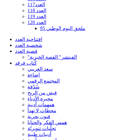
العدد117
العدد 118
العدد 119
العدد 120
ملحق اليوم الوطني 95
افتتاحية العدد
شخصية العدد
قضية العدد
"الفيتشر" القصة الخبرية
كُتاب فرقد
سعد الغريبي
إضاءة
المجتمع الرقمي
سُدْفة
قبض من الريح
محبرة الأدباء
همهمات أدبية
محطات لا تهدأ
فنون بحرية
همس الفكر والحنايا
تجلّيات تنويريّة
أدبيات طبية