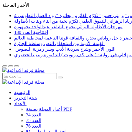
الأخبار العاجلة
اد الزهراني للتفوق العلمي تكرّم نخبة من أبناء وبنات الأطاولة
مهرجان الأطاولة التراثي يجمع الشاعر عبدالواحد بجمهوره
افتتاحية العدد 130
القيمة الأدبية بين استحقاق النص وسلطة الجائزة
​ اللون الأحمر وشاح سردية الأدب وسر رمزية النصوص
لاستهلالي في رواية : ( على كف رتويت ) للدكتورة زينب الخضيري
الرئيسية
هيئة التحرير
الأعداد
أعداد المجلة بصيغة PDF
العدد 74
العدد 75
العدد 76
ملحق اليوم الوطني ٩١