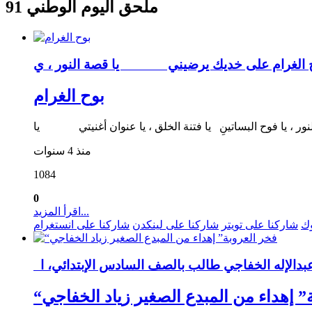
ملحق اليوم الوطني 91
بوح الغرام
منذ 4 سنوات
1084
0
اقرأ المزيد...
وك
شاركنا على تويتر
شاركنا على لينكدن
شاركنا على انستغرام
ة” إهداء من المبدع الصغير زياد الخفاجي