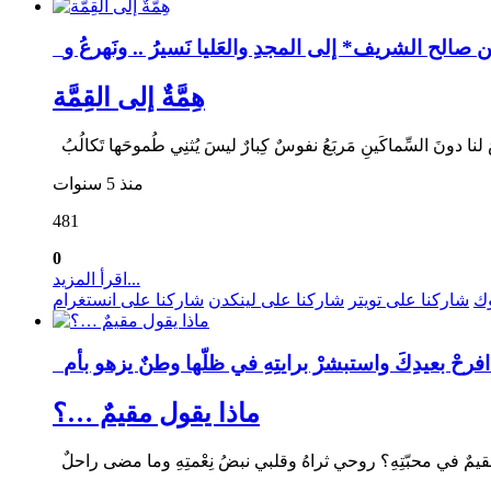
هِمَّةٌ إلى القِمَّة
منذ 5 سنوات
481
0
اقرأ المزيد...
وك
شاركنا على تويتر
شاركنا على لينكدن
شاركنا على انستغرام
ماذا يقول مقيمٌ …؟