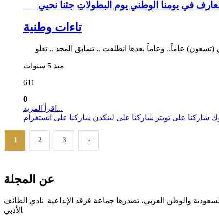
تاءات وطنية
منذ 5 سنوات
611
0
اقرأ المزيد...
وك
شاركنا على تويتر
شاركنا على لينكدن
شاركنا على انستغرام
1
2
3
»
عن المجلة
 السعودية والوطن العربي، تصدرها جماعة فرقد الإبداعية_نادي الطائف
الأدبي.