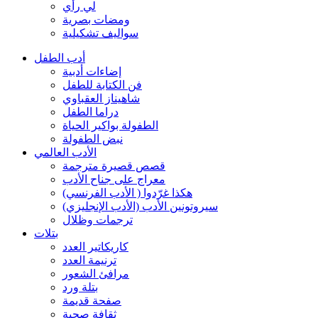
لي رأي
ومضات بصرية
سواليف تشكيلية
أدب الطفل
إضاءات أدبية
فن الكتابة للطفل
شاهيناز العقباوي
دراما الطفل
الطفولة بواكير الحياة
نبض الطفولة
الأدب العالمي
قصص قصيرة مترجمة
معراج على جناح الأدب
هكذا غرّدوا ( الأدب الفرنسي)
سيروتونين الأدب (الأدب الإنجليزي)
ترجمات وظلال
بتلات
كاريكاتير العدد
ترنيمة العدد
مرافئ الشعور
بتلة ورد
صفحة قديمة
ثقافة صحية