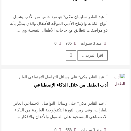
أ. عبد القادر سليمان مكي* هو نوع خاص من الأدب يشمل
أنواع الكتابة والإنتاج الأدبي الموجَّه للأطفال والذي يتميَّز بأنه
ذو مواصفات تتطابق مع حاجات الأطفال النفسية وي …
منذ 3 سنوات
705
0
اقرأ المزيد...
أ. عبد القادر مكي* على وسائل التواصل الاجتماعي العابر
للقارات، وفي زمن الثورة ال …
أدب الطفل من خلال الذكاء الإصطناعي
أ. عبد القادر مكي* على وسائل التواصل الاجتماعي العابر
للقارات، وفي زمن الثورة التكنولوجية العارمة من الذكاء
الاصطناعي المستحوذ على العـقول والأذهان والأفكار ما …
منذ 3 سنوات
558
0