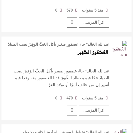
منذ 5 سنوات
570
0
اقرأ المزيد...
عبدالله الخالد* جاءَ عصفور صغير يأكل الحَبَّ الوَفِيرُ نصب الصيادُ
فخًا فيهِ يصط …
العُصْفُورُ الصَّغِير
عبدالله الخالد* جاءَ عصفور صغير يأكل الحَبَّ الوَفِيرُ نصب
الصيادُ فخًا فيهِ يصطاد الطُيورَ فدنا العصفور منه وغدا فيهِ
أسير إن من خالف أمرًا أو تولاه الغرُ …
منذ 5 سنوات
470
0
اقرأ المزيد...
عبدالله الخالد* تخيلوا يا صحبتي لو أرضنا كانت بلا مياه