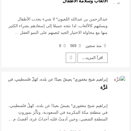
الألعاب وسلامة الأطفال
للدكتورة زينب الخضيري
عتبات التأويل وقراءة التشكيل الصوفي والفلسفي
عبدالرحمن بن عبدالله اللعبون* لا شيء يجذب الأطفال
ويسليهم كالألعاب، لذا نتجه جميعًا إلى إسعادهم بشراء الكثير
منها مع محاولة الاختيار الجيد لتعينهم على النمو العقل …
في “مملكة الله” للدكتور محمد بدوي
عنترة بن شداد… الشاعر الفارس
منذ سنتين
569
0
اقرأ المزيد...
إبراهيم شيخ مغفوري* يعيشُ بعيدًا عن بلده، كهلٌ فلسطيني، في
منطقةِ مكةَ المكرمة ف …
غَزَّة
إبراهيم شيخ مغفوري* يعيشُ بعيدًا عن بلده، كهلٌ فلسطيني،
في منطقةِ مكةَ المكرمة في السعودية، وتأثَّرَ بموروثِ
المنطقةِ الشعبي، وحين أدمتْ قلبَه أحداثُ غزة، أقضتْ م …