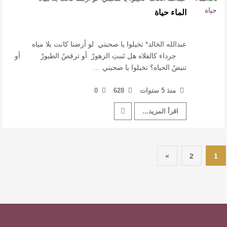
جرداء كال …
الماء حياة
عبدالله الخالد* تخيلوا يا صحبتي لو أرضنا كانت بلا مياه
جرداء كالفلاه هل تَنبتِ الزهورْ أو ترقصُ الطيورْ أو
تنبضُ الحياه؟ تخيلوا يا صحبتي …
منذ 5 سنوات
628
0
اقرأ المزيد...
»
2
1