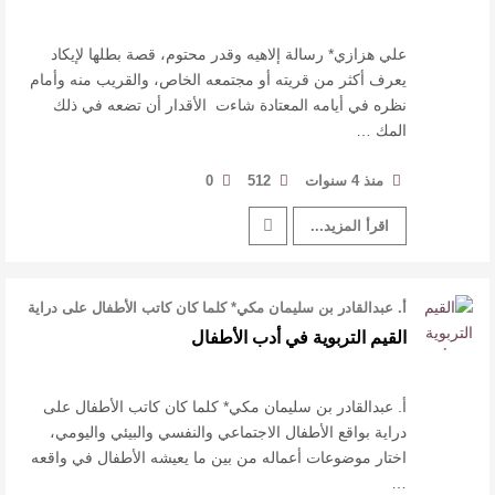
علي هزازي* رسالة إلاهيه وقدر محتوم، قصة بطلها لإيكاد
يعرف أكثر من قريته أو مجتمعه الخاص، والقريب منه وأمام
نظره في أيامه المعتادة شاءت الأقدار أن تضعه في ذلك
المك …
منذ 4 سنوات
512
0
اقرأ المزيد...
أ. عبدالقادر بن سليمان مكي* كلما كان كاتب الأطفال على دراية
بواقع الأطفال الاجتم …
القيم التربوية في أدب الأطفال
أ. عبدالقادر بن سليمان مكي* كلما كان كاتب الأطفال على
دراية بواقع الأطفال الاجتماعي والنفسي والبيئي واليومي،
اختار موضوعات أعماله من بين ما يعيشه الأطفال في واقعه
…