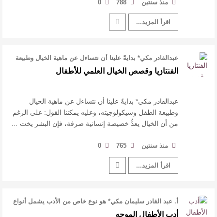
منذ سنتين
788
0
اقرأ المزيد...
عبدالقادر مكي* بدايةً علينا أن نتساءل عن ماهية الخيال وطبيعة
الطفل وسيكولوجيته، …
الفنتازيا وقصص الخيال العلمي للأطفال
عبدالقادر مكي* بدايةً علينا أن نتساءل عن ماهية الخيال
وطبيعة الطفل وسيكولوجيته، وعليه يمكننا القول: على الرغم
من أن الخيال يعدُّ خصيصة إنسانية صرفة، فإن البشر يخت …
منذ سنتين
765
0
اقرأ المزيد...
أ. عبد القادر سليمان مكي* هو نوع خاص من الأدب يشمل أنواع
الكتابة والإنتاج الأدبي …
أدب الأطفال الموجه