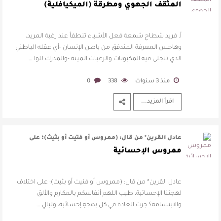
وهاجس المعرفة المتدفق من با …
المثقف الجهوي ومطرقة (الميكيافلية)
أ. فريد شطاح شمعة فعل الأشياء تنطفأ عند رغبة المريد،
وهاجس المعرفة المتدفق من باطن الإنسان -أي عقله الباطني
الذي تتجلى فيه المكبوتات والرغبات الميتة -والمدرك للوا …
منذ 3 سنوات
338
0
اقرأ المزيد...
عادل القرين* من قال: (ممروس أو فتيت أو بثيث)؛ على
اختلاف لهجتنا الإحسائية، طيب ا …
ممروس الإحسائية
عادل القرين* من قال: (ممروس أو فتيت أو بثيث)؛ على اختلاف
لهجتنا الإحسائية، طيب اللهم أنفاسكم بالمكارم والألق
والابتسامة؟ جرت العادة في كل بهجةٍ إحسائية، وليالٍ …