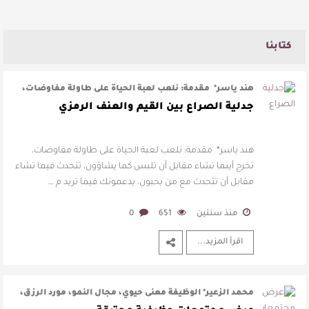
كتابنا
هند ياسر* مقدمة: نلعب لعبة الحياة على طاولة مفاوضات،
تخرج أينما تشاء مقابل أن ت …
جدلية الصراع بين القيم والعنف الرمزي
هند ياسر* مقدمة: نلعب لعبة الحياة على طاولة مفاوضات،
تخرج أينما تشاء مقابل أن تلبس كما يشاؤون، تتحدث فيما تشاء
مقابل أن تتحدث مع من يحبون، يدعمونك فيما تريد م …
منذ سنتين
651
0
اقرأ المزيد...
محمد الزعير* الوظيفة معنى حيوي، مجال النمو، مورد الرزق،