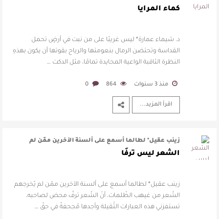
القداسة وتحتضن الرمال بنعومته …
كماء المرايا
د. شيماء عمارة* ليس غريبًا على من نبت في أرضٍ تحمل
القداسة وتحتضن الرمال بنعومتها والرياح بقوتها أن يكون بهذهِ
النظرة الثاقبة الواعية المحايدة تمامًا، مثل الدكت …
منذ 3 سنوات
864
0
اقرأ المزيد...
زينب عقيل* لطالما أسمع على ألسنة الآخرين ممّن لم
يُخرجهم الشّعر من غيهب الظّلمات …
الشعر ليس ترفًا
زينب عقيل* لطالما أسمع على ألسنة الآخرين ممّن لم يُخرجهم
الشّعر من غيهب الظّلمات، أنّ الشّعر ترفٌ محض لصاحبه،
تستفزني هذه العبارات الثّقيلة وأجدها مُجحفةً في حقّ …