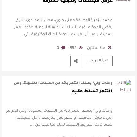
يقضي الموظف فيها الساعات …
عرض مجتمعات وظيفية محترقة
محمد الزعير* الوظيفة معنى حيوي، مجال النمو، مورد الرزق،
يقضي الموظف فيها الساعات الطويلة اليومية، عقود العمر
المديدة، يرغب أن يعيشها بجودة الحياة الوظيفية التي …
منذ سنتين
552
0
اقرأ المزيد...
وجنات ولي* يصنف التنمر بأنه من الصفات المنبوذة، ومن
الجرائم التي لا يمكن تجاهلها …
التنمر تسلط عقيم
وجنات ولي* يصنف التنمر بأنه من الصفات المنبوذة، ومن الجرائم
التي لا يمكن تجاهلها، أو يغفر لمن يمارسها داخل المجتمع،
مهما كانت الطريقة المتبعة لذلك لما فيها من ا …