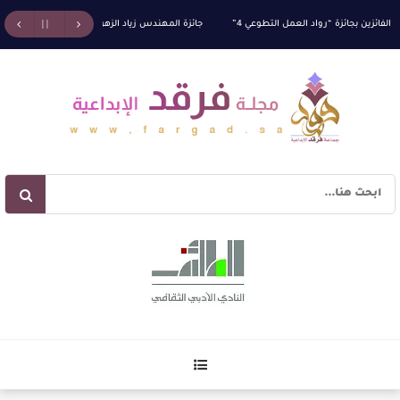
ئزين بجائزة “رواد العمل التطوعي 4”
جائزة المهندس زياد الزهراني للتفوق العلمي تكرّم نخبة 
آليات البناء الاستهلالي في رواية : ( على كف رتويت ) للدكتورة زينب الخضيري