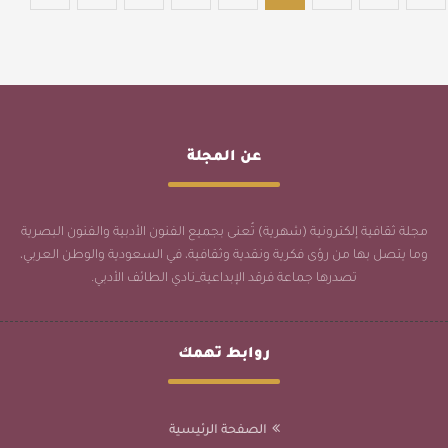
عن المجلة
مجلة ثقافية إلكترونية (شهرية) تُعنى بجميع الفنون الأدبية والفنون البصرية
وما يتصل بها من رؤى فكرية ونقدية وثقافية، في السعودية والوطن العربي،
تصدرها جماعة فرقد الإبداعية_نادي الطائف الأدبي.
روابط تهمك
الصفحة الرئيسية