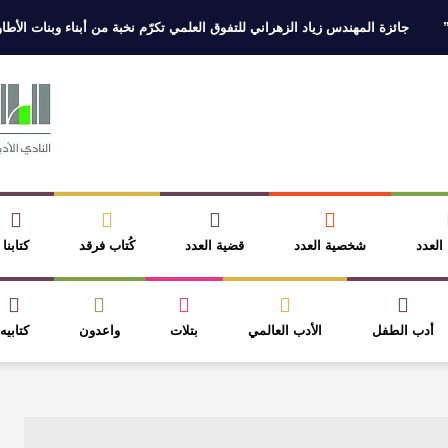
جائزة المهندس زياد الزهراني للتفوق العلمي تكرّم نخبة من أبناء وبنات الأطاولة
 العدد
شخصية العدد
قضية العدد
كُتاب فرقد
كتابنا
أدب الطفل
الأدب العالمي
بتلات
واعدون
كتابيه