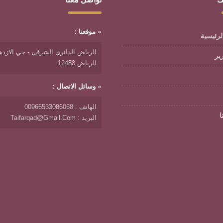
موقعنا :
لرئيسية
الرياض الدائري الشرقي - حي الازدها
رير
الرياض 12488
وسائل الاتصال :
الهاتف : 00966533086068
ا
البريد : Taifarqad@gmail.com