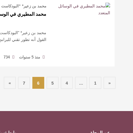
محمد بن زعير* “البودكاست أو
محمد المطيري في الوسائ
محمد بن زعير* "البودكاست أ
القول أنه تطور تقني للبرام
منذ 5 سنوات
734
»
7
6
5
4
…
1
«
عن المجلة
روابط تهم