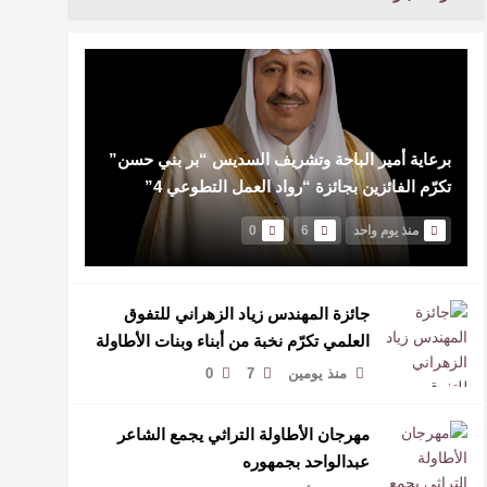
برعاية أمير الباحة وتشريف السديس “بر بني حسن”
تكرّم الفائزين بجائزة “رواد العمل التطوعي 4”
منذ يوم واحد
6
0
جائزة المهندس زياد الزهراني للتفوق
العلمي تكرّم نخبة من أبناء وبنات الأطاولة
منذ يومين
7
0
مهرجان الأطاولة التراثي يجمع الشاعر
عبدالواحد بجمهوره