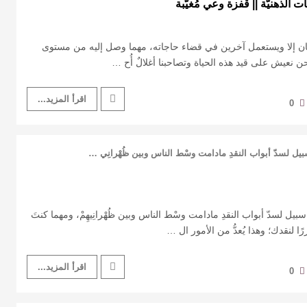
لذهنيّة || قفزة وعي مُغيَّبة
ان إلا ويستعمل آخرين في قضاء حاجاته، مهما وصل إليه من مستوى
حن نعيش على قيد هذه الحياة وتصاحبنا أغلالٌ أُح …
اقرأ المزيد...
0
يل لسدّ أبواب النقدِ مادامت وسْط الناس وبين ظُهْرانِي …
يل لسدّ أبواب النقدِ مادامت وسْط الناس وبين ظُهْرانِيهِمْ، ومهما كنتَ
ررًا لنقدك؛ وهذا يُعدُّ من الأمور ال …
اقرأ المزيد...
0