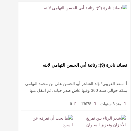
قصائد نادرة (9): رثائية أبي الحسن التهامي لابنه
أ. سعد الغريبي* وُلد الشاعر أبو الحسن علي بن محمد التهامي
بمكة حوالي سنة 360 وفيها عاش صدر حياته، ثم انتقل منها
حيث زار أقطارا إسلامية كثيرة يتكسب بمديح الأمراء، …
منذ 3 سنوات
13678
0