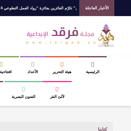
الأخبار العاجلة
شريف السديس “بر بني حسن” تكرّم الفائزين بجائزة “رواد العمل التطوعي 4”
ي في رواية : ( على كف رتويت ) للدكتورة زينب الخضيري
الرئيسية
هيئة التحرير
الأعداد
افتتاحية
لآلئ النثر
الفنون البصرية
كتابنا