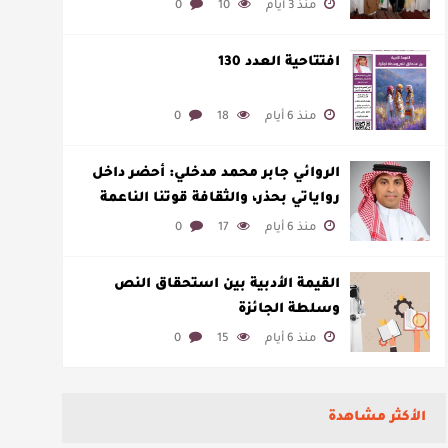
منذ 3 أيام
10
0
افتتاحية العدد 130
منذ 6 أيام
18
0
الروائي جابر محمد مدخلي: أحضر داخل
رواياتي بحذر، والثقافة قوتنا الناعمة
لمخاطبة العالم.
منذ 6 أيام
17
0
القيمة الأدبية بين استحقاق النص
وسلطة الجائزة
منذ 6 أيام
15
0
الأكثر مشاهدة