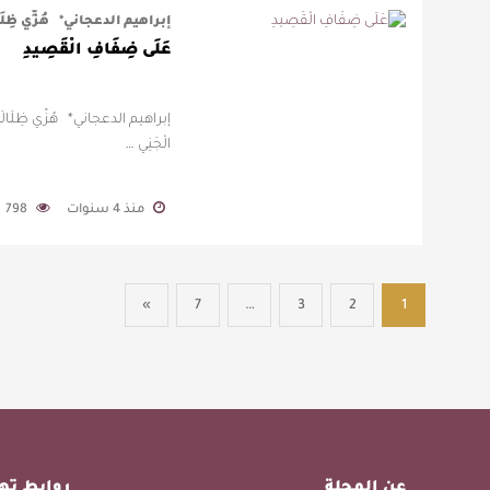
إبراهيم الدعجاني* ‏هُزِّي ظِلَا
عَلَى ضِفَافِ الْقَصِيدِ
إبراهيم الدعجاني* ‏هُزِّي ظِلَالَكِ 
الْجَنِي …
منذ 4 سنوات
798
»
7
…
3
2
1
عن المجلة
روابط ت