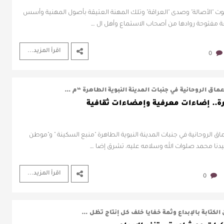
صوت "الأصالة" وصدى "العراقة" وتلك المهنة العتيقة بأصول المهنية وأسس
عة مفتوحة روادها من أصحاب الاستماع وأهل ال …
اقرأ المزيد...
0
ماق الروحانية في جنبات المدينة النبوية الطاهرة “م …
رة.. إضاءات معرفية وإمضاءات ثقافية
ق الروحانية في جنبات المدينة النبوية الطاهرة "منبع السكينة " و"موطن
يدنا محمد صلوات الله وسلامه عليه، تشرق إضا …
اقرأ المزيد...
0
ن الكتابة بالإبداع وثمة خفايا خلف كل إنتاج تظل …