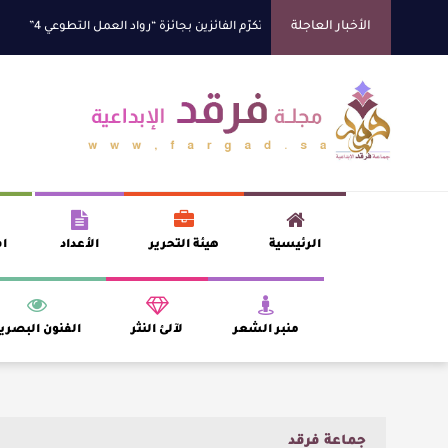
الأخبار العاجلة
ريف السديس “بر بني حسن” تكرّم الفائزين بجائزة “رواد العمل التطوعي 4”
جائزة 
الرئيسية
هيئة التحرير
الأعداد
اف
منبر الشعر
لآلئ النثر
الفنون البصري
جماعة فرقد