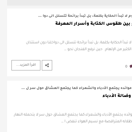
 لا تبدأ الحكاية بكلمة، بل تبدأ برائحة تتسلل الى دوا …
ع بين طقوس الكتابة وأسرار المعرفة
ا تبدأ الحكاية بكلمة، بل تبدأ برائحة تتسلل الى دواخلنا دون استئذان
كثير من الإلهام. حين نرفع الفنجان نحو …
اقرأ المزيد...
0
موائده يجتمع الأدباء والشعراء كما يجتمع العشاق حول سر ل …
وضالة الأدباء
ائده يجتمع الأدباء والشعراء كما يجتمع العشاق حول سر لا يتحمله النهار.
لاله المتراقصة مع نسيم الهواء تنفض ا …