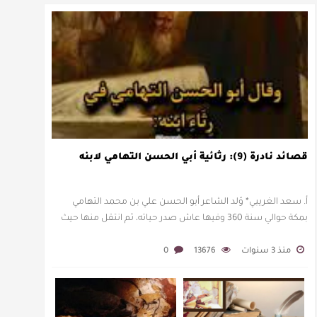
قصائد نادرة (9): رثائية أبي الحسن التهامي لابنه
أ. سعد الغريبي* وُلد الشاعر أبو الحسن علي بن محمد التهامي
بمكة حوالي سنة 360 وفيها عاش صدر حياته، ثم انتقل منها حيث
زار أقطارا إسلامية كثيرة يتكسب بمديح الأمراء، …
منذ 3 سنوات
13676
0