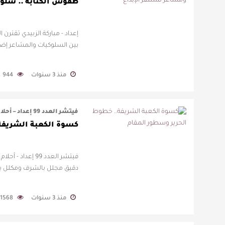
طقوس الكتابة .. سلوك
إعداد - مباركة الزبيدي تقترن 
بين السلوكيات والمشاعر إضاف
منذ 3 سنوات
944
فيتشر العدد 99 إعداد – أحلام الجهني يتحد حوالي (مئتان وأربعون) حائك وخياط …
كسوة الكعبة الشريفة
فيتشر العدد 99
دقيق مجلل بالشرف ومكلل بال
منذ 3 سنوات
1568