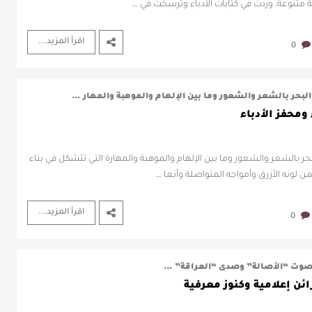
ة متنوعة، وردت في كتابات الأدباء وترسخت في …
اقرأ المزيد...
0
 البحر بالشعر والشعور وما بين الإلهام والموهبة والمهار …
ومحفز الأدباء
لبحر بالشعر والشعور وما بين الإلهام والموهبة والمهارة التي تتشكل في بناء
 لونه الأزرق وأمواجه المتواصلة وأنغا …
اقرأ المزيد...
0
ة صوت “الأصالة” وصدى “العراقة” …
ائن إعلامية وكنوز معرفية