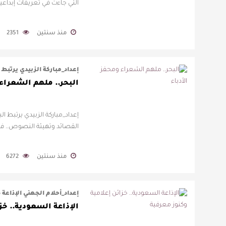
التي جاءت في تعريفات إبداعي
منذ سنتين
2351
إعداد_مباركة الزبيدي يرتبط
البحر.. ملهم الشعراء 
إعداد_مباركة الزبيدي يرتبط ا
القصائد وتهيئة النصوص.. فمن
منذ سنتين
6272
إعداد_أحلام الجهني الإذاع
الإذاعة السعودية.. خز