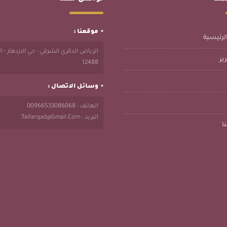
موقعنا :
لرئيسية
الرياض الدائري الشرقي - حي الازدهار - 
ير
12488
وسائل الاتصال :
الهاتف : 00966533086068
البريد : Taifarqad@gmail.com
ا