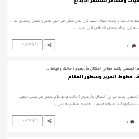
يات ومشاعر تستنفر الإبداع
الكتابة بالإبداع وثمة خفايا خلف كل إنتاج تظل في حيز السر والعلن وتتباين ما
ة إلى ارتياد بعض الأماكن التي تحف …
اقرأ المزيد...
0
.. خطوط الحرير وسطور المقام
 إعداد - أحلام الجهني يتحد حوالي (مئتان وأربعون) حائك وخياط ومطرز في عمل حرفي
اعتزاز وذلك لحياكة كسوة الكعبة المشرفة التي …
اقرأ المزيد...
0