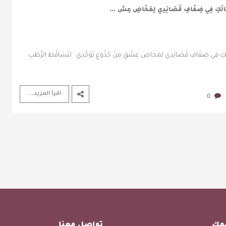
لَكِ فِي ضِفَافِ قَصَائِدِي ‏لِمَخَاضِ عِش …
فِي ضِفَافِ قَصَائِدِي ‏لِمَخَاضِ عِشْقٍ مِنْ جُذُوعِ تَوَجُّدِي ‏لَتَسَاقُطِ الرُّطْبِ
اقرأ المزيد...
0
همك
تواصل معنا