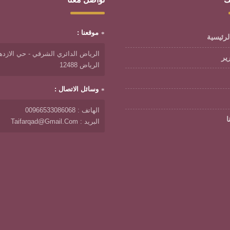
موقعنا :
لرئيسية
الرياض الدائري الشرقي - حي الازدها
رير
الرياض 12488
وسائل الاتصال :
الهاتف : 00966533086068
ا
البريد : Taifarqad@gmail.com