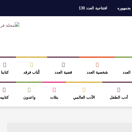
 بجمهوره
افتتاحية العدد 130
ر، والثقافة قوتنا الناعمة لمخاطبة العالم.
القيمة الأدبية بين استحقاق النص 
نصوص
آليات البناء الاستهلالي في رواية : ( على كف رتويت ) للدكتورة زينب الخ
 في “مملكة الله” للدكتور محمد بدوي
عنترة بن شداد… الشاعر الفارس
 العدد
شخصية العدد
قضية العدد
كُتاب فرقد
كتابنا
أدب الطفل
الأدب العالمي
بتلات
واعدون
كتابيه