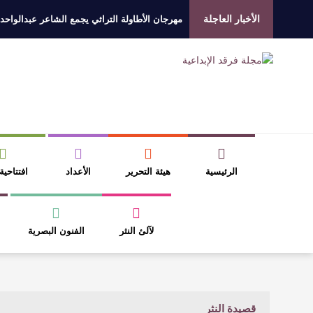
الأخبار العاجلة
مهرجان الأطاولة التراثي يجمع الشاعر عبدالواحد
الروائي جابر محمد مدخلي: أحضر داخل رواياتي بحذ
​ اللون الأحمر وشاح سردية الأدب وسر رمزية ال
عتبات التأويل وقراءة التشكيل الصوفي والفلسفي
الرئيسية
هيئة التحرير
الأعداد
افتتاحية
لآلئ النثر
الفنون البصرية
قصيدة النثر