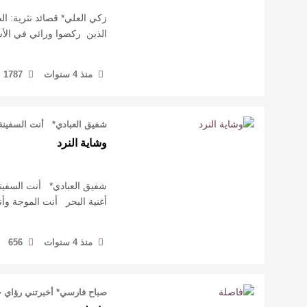
زكي العلي* قصائد نثرية: ال
‏الذين ركضوا ورائي ‏في ال
منذ 4 سنوات
1787
شفيق العبادي* أنت السفينة 
وشاية النرد
شفيق العبادي* أنت السفينة
أغنية البحر أنت الموجة وأ
منذ 4 سنوات
656
صباح فارسي* أخبرتني رؤاي حك