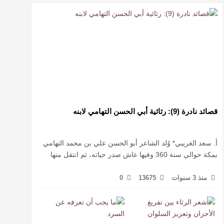
قصائد نادرة (9): رثائية أبي الحسن التهامي لابنه
أ. سعد الغريبي* وُلد الشاعر أبو الحسن علي بن محمد التهامي
بمكة حوالي سنة 360 وفيها عاش صدر حياته، ثم انتقل منها
حيث زار أقطارا إسلامية كثيرة يتكسب بمديح الأمراء، …
منذ 3 سنوات
13675
0