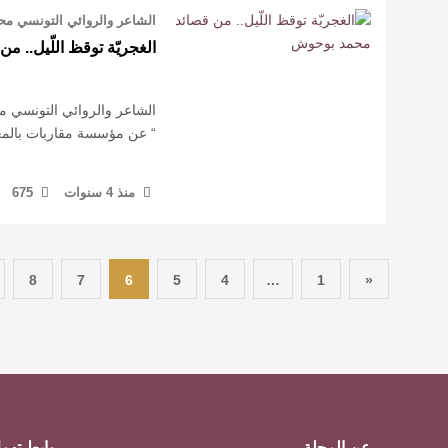
الشاعر والروائي التونسي م
الغجريّة توقظ اللّيل.. 
الشاعر والروائي التونسي 
“ عن مؤسسة مقاربات بالمغ
منذ 4 سنوات
675
8
7
6
5
4
…
1
«
عن المجلة
روابط تهم