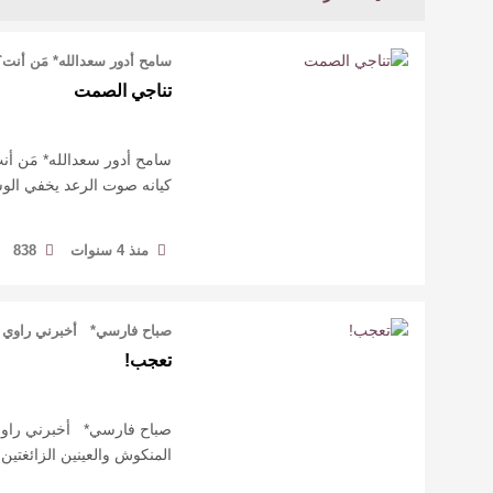
سامح أدور سعدالله* مَن أنت
تناجي الصمت
سامح أدور سعدالله* مَن أن
كيانه صوت الرعد يخفي الو
منذ 4 سنوات
838
صباح فارسي* أخبرني راوي ال
تعجب!
صباح فارسي* أخبرني راوي ا
المنكوش والعينين الزائغتين