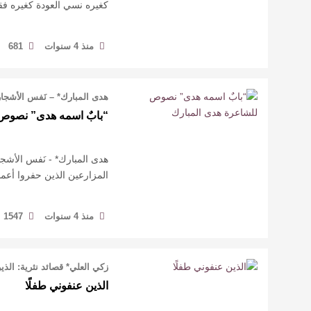
كغيره نسي العودة كغيره فق
منذ 4 سنوات
681
هدى المبارك* – نَفس الأشجا
“بابٌ اسمه هدى” نصوص 
هدى المبارك* - نَفس الأشجا
المزارعين الذين حفروا أعمار
منذ 4 سنوات
1547
زكي العلي* قصائد نثرية: الذي
الذين عنفوني طفلًا