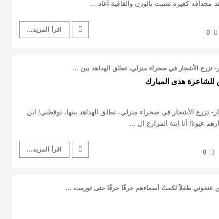
د مجدافه كغيره تشبث بالوزن والقافية أعاد …
اقرأ المزيد...
0
ر- تزرع الأشجار في صحراء منزلي، تطلق الهداهد بين …
للشاعرة هدى المبارك
ر- تزرع الأشجار في صحراء منزلي، تطلق الهداهد بينها، توقظني! ابن
هم عيونا! أنا ابنة المزارع ال …
اقرأ المزيد...
0
ن عنفوني طفلاً ‏لكمتُ أسماءهم حرفًا حرفًا ‏حتى تورمت …