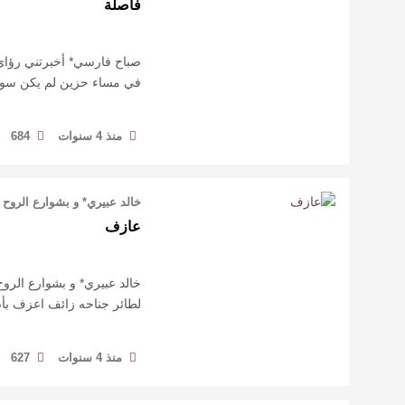
فاصلة
صباح فارسي* أخبرتني رؤاي ح
في مساء حزين لم يكن سوى 
منذ 4 سنوات
684
خالد عبيري* و بشوارع الروح 
عازف
خالد عبيري* و بشوارع الروح
لطائر جناحه زائف اعزف بأص
منذ 4 سنوات
627